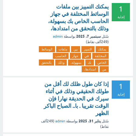
يمكنك التمييز بين ملفات
1
الوسائط المختلفة في جهاز
إجابة
الحاسب الخاص بك بسهولة،
وذلك بالتحقق من امتدادها،
سبتمبر 7، 2025
سُئل
بواسطة
admin
(
249ألف
نقاط)
يمكنك
التمييز
بين
ملفات
الوسائط
المختلفة
في
جهاز
الحاسب
الخاص
بك
بسهولة،
وذلك
بالتحقق
من
امتدادها،
إذا كان طول ظلك لك أقل من
1
طولك الحقيقي وذلك في أثناء
إجابة
سيرك في الحديقة نهارا فإن
الوقت تقريبا . با.. الصباح الباكر
الظهر
يناير 31، 2025
سُئل
بواسطة
admin
(
249ألف
نقاط)