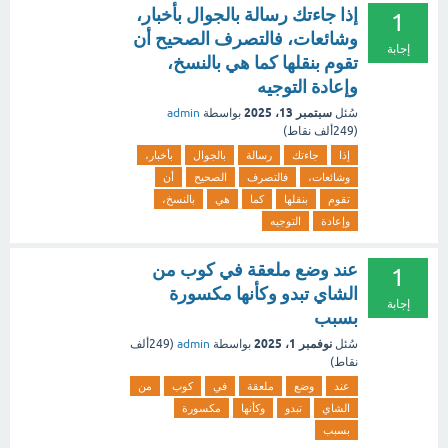
إذا جاءتك رسالة بالجوال بأخبار،
1
وشائعات، فالتصرف الصحيح أن
إجابة
تقوم بنقلها كما هي بالنسخ،
وإعادة التوجيه
سبتمبر 13، 2025
سُئل
بواسطة
admin
(
249ألف
نقاط)
إذا
جاءتك
رسالة
بالجوال
بأخبار،
وشائعات،
فالتصرف
الصحيح
أن
تقوم
بنقلها
كما
هي
بالنسخ،
وإعادة
التوجيه
عند وضع ملعقة في كوب من
1
الشاي تبدو وكأنها مكسورة
إجابة
بسبب
نوفمبر 1، 2025
سُئل
بواسطة
admin
(
249ألف
نقاط)
عند
وضع
ملعقة
في
كوب
من
الشاي
تبدو
وكأنها
مكسورة
بسبب