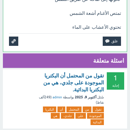
تمتص الأغنام أشعة الشمس
تحتوي الأعشاب على الماء
اسئلة متعلقة
تقول من المحتمل أن البكتريا
1
الموجودة على جلدي، هي من
إجابة
البكتريا البدائية.
أكتوبر 9، 2025
سُئل
بواسطة
admin
(
249ألف
نقاط)
تقول
من
المحتمل
أن
البكتريا
الموجودة
على
جلدي،
هي
البدائية