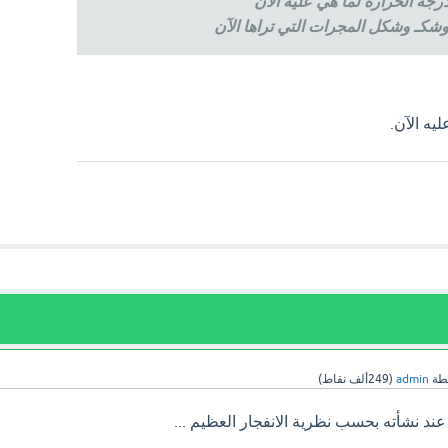
رجة الحرارة لما هي عليه الآن
شكـ وشكل المجرات التي تراها الآن
يه الآن.
طة
admin
(
249ألف
نقاط)
ند نشأته بحسب نظرية الانفجار العظيم ...