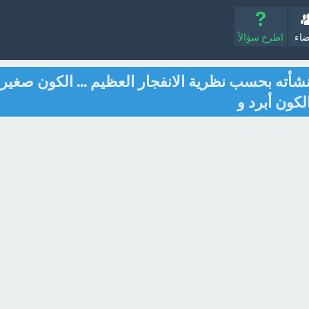
ضاء
اطرح سؤالاً
شأته بحسب نظرية الانفجار العظيم ... الكون صغير
كون أبرد و