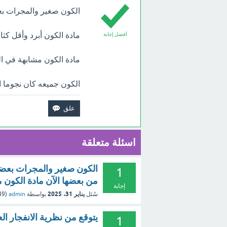
الكون صغير والمجرات ب
مادة الكون أبرد وأقل كثا
أفضل إجابة
مادة الكون مشابهة في الك
الكون جميعه كان نجوما ا
اسئلة متعلقة
الكون صغير والمجرات بعضها
1
من بعضها الآن مادة الكون
إجابة
يناير 31، 2025
سُئل
بواسطة
admin
(
249
يتوقع من نظرية الانفجار الع
1