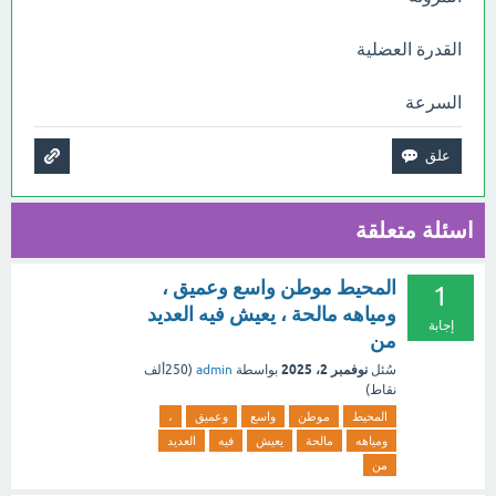
القدرة العضلية
السرعة
اسئلة متعلقة
المحيط موطن واسع وعميق ،
1
ومياهه مالحة ، يعيش فيه العديد
إجابة
من
نوفمبر 2، 2025
سُئل
بواسطة
admin
(
250ألف
نقاط)
المحيط
موطن
واسع
وعميق
،
ومياهه
مالحة
يعيش
فيه
العديد
من