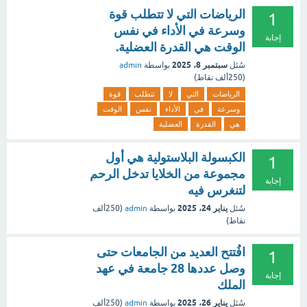
الرياضات التي لا تتطلب قوة
1
وسرعة في الأداء في نفس
إجابة
الوقت هي القدرة العضلية.
سبتمبر 8، 2025
سُئل
بواسطة
admin
(
250ألف
نقاط)
الرياضات
التي
لا
تتطلب
قوة
وسرعة
في
الأداء
نفس
الوقت
هي
القدرة
العضلية
الكبسولة البلاستولية هي أول
1
مجموعة من الخلايا تدخل الرحم
إجابة
لتنغرس فيه
يناير 24، 2025
سُئل
بواسطة
admin
(
250ألف
نقاط)
افُتتح العديد من الجامعات حتى
1
وصل عددها 28 جامعة في عهد
إجابة
الملك
يناير 26، 2025
سُئل
بواسطة
admin
(
250ألف