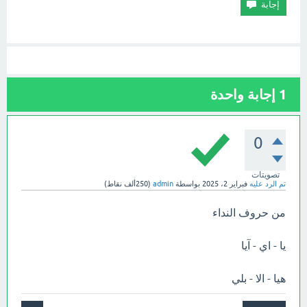
1
إجابة واحدة
0
تصويتات
تم الرد عليه
فبراير 2، 2025
بواسطة
admin
(
250ألف
نقاط)
من حروف النداء
يا - اي - آيا
هيا - الا - بلي