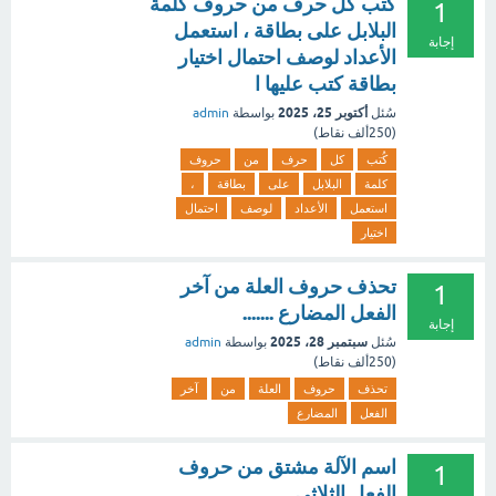
كُتب كل حرف من حروف كلمة
1
البلابل على بطاقة ، استعمل
إجابة
الأعداد لوصف احتمال اختيار
بطاقة كتب عليها ا
أكتوبر 25، 2025
سُئل
بواسطة
admin
(
250ألف
نقاط)
كُتب
كل
حرف
من
حروف
كلمة
البلابل
على
بطاقة
،
استعمل
الأعداد
لوصف
احتمال
اختيار
تحذف حروف العلة من آخر
1
الفعل المضارع .......
إجابة
سبتمبر 28، 2025
سُئل
بواسطة
admin
(
250ألف
نقاط)
تحذف
حروف
العلة
من
آخر
الفعل
المضارع
اسم الآلة مشتق من حروف
1
الفعل الثلاثي.