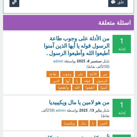
اسئلة متعلقة
من الأدلة على وجوب طاعة
1
الرسول قوله يا أيها الذين آمنوا
إجابة
أطيعوا الله وأطيعوا الرسول .
سبتمبر 6، 2025
سُئل
بواسطة
admin
(
250ألف
نقاط)
من
الأدلة
على
وجوب
طاعة
الرسول
قوله
يا
أيها
الذين
آمنوا
أطيعوا
الله
وأطيعوا
من هو لامين يا مال ويكيبيديا
1
يناير 13، 2025
سُئل
بواسطة
admin
(
250ألف
إجابة
نقاط)
لامين
يا
مال
ويكيبيديا