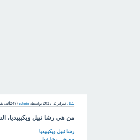
سُئل
فبراير 2، 2025
بواسطة
admin
(
249ألف
نقا
من هي رشا نبيل ويكيبيديا، الس
رشا نبيل ويكيبيديا
من هي رشا نبيل