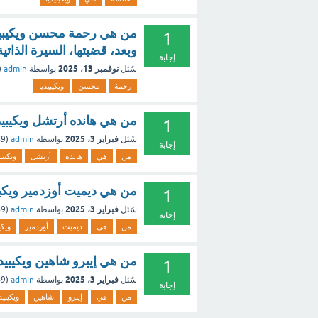
من هي رحمة محسن ويكيبيديا
1
وبعد، قضيتها، السيرة الذاتية
إجابة
نوفمبر 13، 2025
سُئل
بواسطة
admin
(
رحمة
محسن
ويكيبيديا
من هي هانده أرتشل ويكيبيديا
1
فبراير 3، 2025
سُئل
بواسطة
admin
(
249
إجابة
من
هي
هانده
أرتشل
ويكيبي
من هي ديميت أوزدمير ويكيبيد
1
فبراير 3، 2025
سُئل
بواسطة
admin
(
249
إجابة
من
هي
ديميت
أوزدمير
ويكي
من هي إيبرو شاهين ويكيبيديا
1
فبراير 3، 2025
سُئل
بواسطة
admin
(
249
إجابة
من
هي
إيبرو
شاهين
ويكيبيد