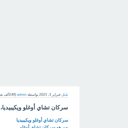
سُئل
فبراير 3، 2025
بواسطة
admin
(
249ألف
نقا
سركان تشاي أوغلو ويكيبيديا، ا
سركان تشاي أوغلو ويكيبيديا
من هو سركان تشاي أوغلو