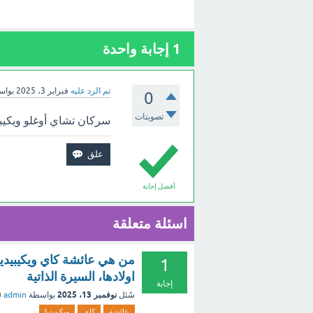
1
إجابة واحدة
تم الرد عليه
فبراير 3، 2025
بوا
0
تصويتات
سركان تشاي أوغلو ويكيبيد
أفضل إجابة
اسئلة متعلقة
من هي عائشة كاي ويكيبيديا،
1
اولادها، السيرة الذاتية
إجابة
نوفمبر 13، 2025
سُئل
بواسطة
admin
(
عائشة
كاي
ويكيبيديا