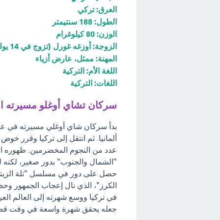
العرق: تركي
الطول: 188 سنتيمتر
الوزن: 80 كيلوغرام
الزوجة: أوزغه غورل (تزوج في 14 يوليو 2022)
المهنة: ممثل، عارض أزياء
اللغة الأم: التركية
اللغات: التركية
سركان تشاي أوغلو مسيرته ال
بدأ سركان شاي أوغلي مسيرته في عالم
ألمانيا. ثم انتقل إلى تركيا وقرر خو
حصل على دور في مسلسل "تلة الزيتون
الكرز"، الذي نال إعجاب الجمهور وحظ
في تركيا ووسع شهرته إلى العالم العر
جعله يحقق شهرة واسعة في وقت قص