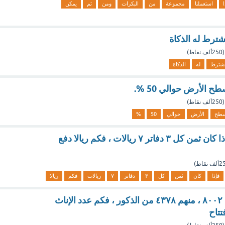
ا
استعملنا
مجموعة
من
البكرات
ومن
ثم
يمكن
شترط له الذكاة
(
250ألف
نقاط)
شترط
له
الذكاة
الأرض حوالي 50 %.
(
250ألف
نقاط)
طح
الأرض
حوالي
50
%
اشترى المعلم ٢٤ دفترا ، فإذا كان ثمن كل ٣ دفاتر ٧ ريالات ، فكم ريالا دفع
ألف
نقاط)
فإذا
كان
ثمن
كل
٣
دفاتر
٧
ريالات
فكم
ريالا
إذا زار المعرض يوم الافتتاح ٨٠٠٢ ، منهم ٤٣٧٨ من الذكور ، فكم عدد الإناث
تتاح