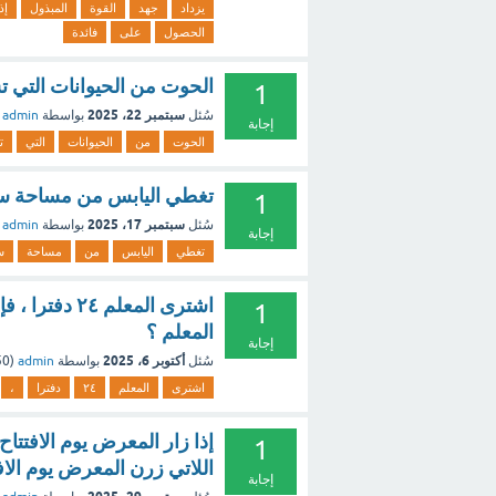
يزداد
جهد
القوة
المبذول
إذ
الحصول
على
فائدة
الحوت من الحيوانات التي ت
1
سبتمبر 22، 2025
سُئل
بواسطة
admin
إجابة
الحوت
من
الحيوانات
التي
ت
تغطي اليابس من مساحة سطح 
1
سبتمبر 17، 2025
سُئل
بواسطة
admin
إجابة
تغطي
اليابس
من
مساحة
س
1
المعلم ؟
إجابة
أكتوبر 6، 2025
سُئل
بواسطة
admin
(
250
اشترى
المعلم
٢٤
دفترا
،
1
اللاتي زرن المعرض يوم الاف
إجابة