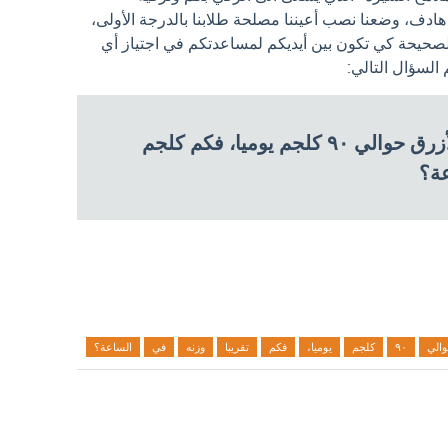
ادف، وضعنا نصب أعيننا مصلحة طلابنا بالدرجة الأولى،
الصحيحة كي تكون بين أيديكم لمساعدتكم في اجتياز أي
لسؤال التالي:
يزداد وزن مولود الحوت الأزرق حوالي ٩٠ كلجم يوميا، فكم كلجم
عة؟
الي
٩٠
كلجم
يوميا،
فكم
تقريبا
وزنه
في
الساعة؟