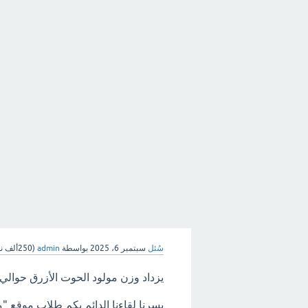
سُئل
سبتمبر 6، 2025
بواسطة
admin
(
250ألف
نق
يزداد وزن مولود الحوت الأزرق حوالي ٩٠ كلجم يوميا، فكم كلجم تقريبا يزداد وزنه في الساعة
يسرنا لقاءنا الدائم بكم طلاب موقع "