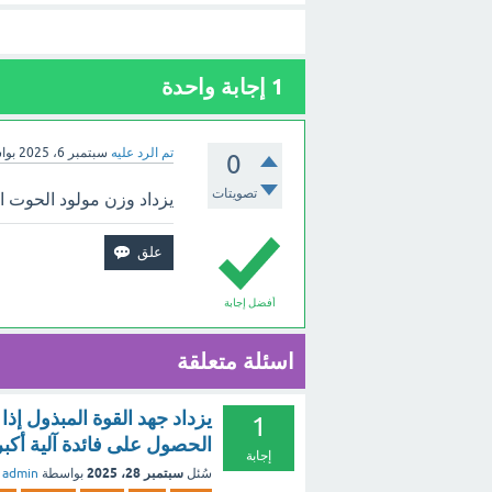
1
إجابة واحدة
تم الرد عليه
سبتمبر 6، 2025
بوا
0
تصويتات
يزداد وزن مولود الحوت الأزرق حوالي ٩٠ كلجم يوميا، فكم كلج
أفضل إجابة
اسئلة متعلقة
يزداد جهد القوة المبذول إ
1
الحصول على فائدة آلية أكبر
إجابة
سبتمبر 28، 2025
سُئل
بواسطة
admin