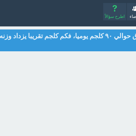
ضاء
اطرح سؤالاً
يزداد وزن مولود الحوت الأزرق حوالي ٩٠ كلجم يوميا، فكم كلجم تقريبا يزداد وزنه