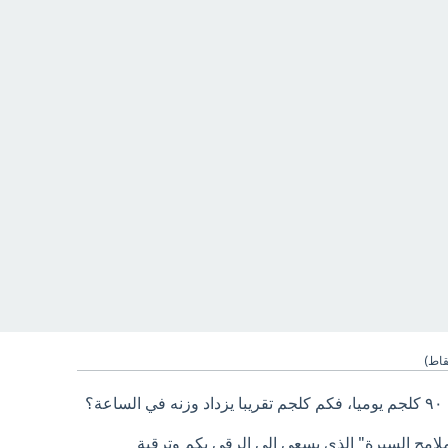
اط)
؟
ملامح السيرة" الذي يسعى الى الرقي بكم وترقية