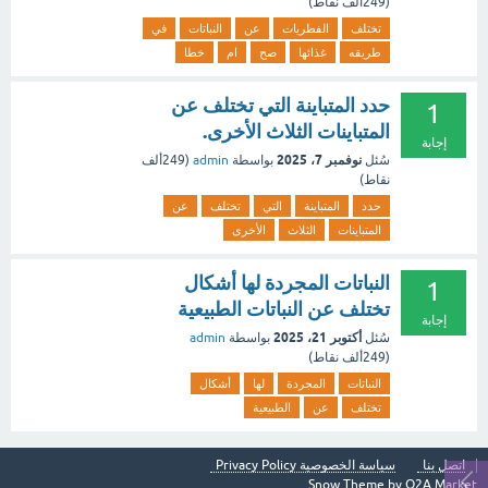
(
249ألف
نقاط)
تختلف
الفطريات
عن
النباتات
في
طريقه
غذائها
صح
ام
خطا
حدد المتباينة التي تختلف عن
1
المتباينات الثلاث الأخرى.
إجابة
نوفمبر 7، 2025
سُئل
بواسطة
admin
(
249ألف
نقاط)
حدد
المتباينة
التي
تختلف
عن
المتباينات
الثلاث
الأخرى
النباتات المجردة لها أشكال
1
تختلف عن النباتات الطبيعية
إجابة
أكتوبر 21، 2025
سُئل
بواسطة
admin
(
249ألف
نقاط)
النباتات
المجردة
لها
أشكال
تختلف
عن
الطبيعية
اتصل بنا
سياسة الخصوصية Privacy Policy
Snow Theme by
Q2A Market