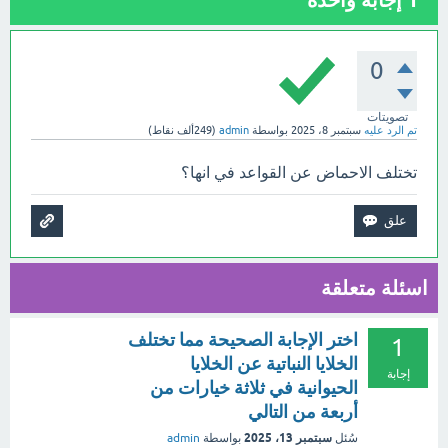
1
إجابة واحدة
0
تصويتات
تم الرد عليه
سبتمبر 8، 2025
بواسطة
admin
(
249ألف
نقاط)
تختلف الاحماض عن القواعد في انها؟
اسئلة متعلقة
اختر الإجابة الصحيحة مما تختلف
1
الخلايا النباتية عن الخلايا
إجابة
الحيوانية في ثلاثة خيارات من
أربعة من التالي
سبتمبر 13، 2025
سُئل
بواسطة
admin