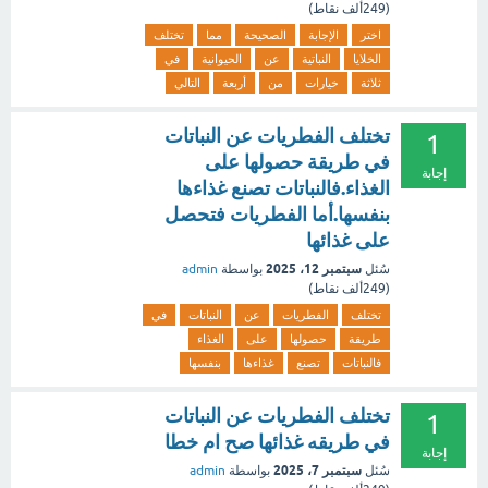
(
249ألف
نقاط)
اختر
الإجابة
الصحيحة
مما
تختلف
الخلايا
النباتية
عن
الحيوانية
في
ثلاثة
خيارات
من
أربعة
التالي
تختلف الفطريات عن النباتات
1
في طريقة حصولها على
إجابة
الغذاء.فالنباتات تصنع غذاءها
بنفسها.أما الفطريات فتحصل
على غذائها
سبتمبر 12، 2025
سُئل
بواسطة
admin
(
249ألف
نقاط)
تختلف
الفطريات
عن
النباتات
في
طريقة
حصولها
على
الغذاء
فالنباتات
تصنع
غذاءها
بنفسها
تختلف الفطريات عن النباتات
1
في طريقه غذائها صح ام خطا
إجابة
سبتمبر 7، 2025
سُئل
بواسطة
admin