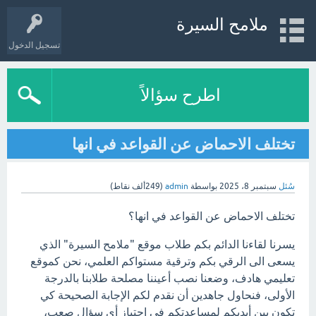
ملامح السيرة
تسجيل الدخول
اطرح سؤالاً
تختلف الاحماض عن القواعد في انها
سُئل
سبتمبر 8، 2025
بواسطة
admin
(
249ألف
نقاط)
تختلف الاحماض عن القواعد في انها؟
يسرنا لقاءنا الدائم بكم طلاب موقع "ملامح السيرة" الذي
يسعى الى الرقي بكم وترقية مستواكم العلمي، نحن كموقع
تعليمي هادف، وضعنا نصب أعيننا مصلحة طلابنا بالدرجة
الأولى، فنحاول جاهدين أن نقدم لكم الإجابة الصحيحة كي
تكون بين أيديكم لمساعدتكم في اجتياز أي سؤال صعب،