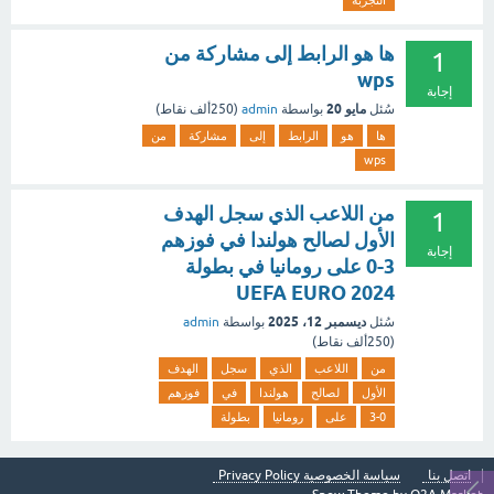
التجربة
ها هو الرابط إلى مشاركة من
1
wps
إجابة
مايو 20
سُئل
بواسطة
admin
(
250ألف
نقاط)
ها
هو
الرابط
إلى
مشاركة
من
wps
من اللاعب الذي سجل الهدف
1
الأول لصالح هولندا في فوزهم
إجابة
3-0 على رومانيا في بطولة
UEFA EURO 2024
ديسمبر 12، 2025
سُئل
بواسطة
admin
(
250ألف
نقاط)
من
اللاعب
الذي
سجل
الهدف
الأول
لصالح
هولندا
في
فوزهم
3-0
على
رومانيا
بطولة
اتصل بنا
سياسة الخصوصية Privacy Policy