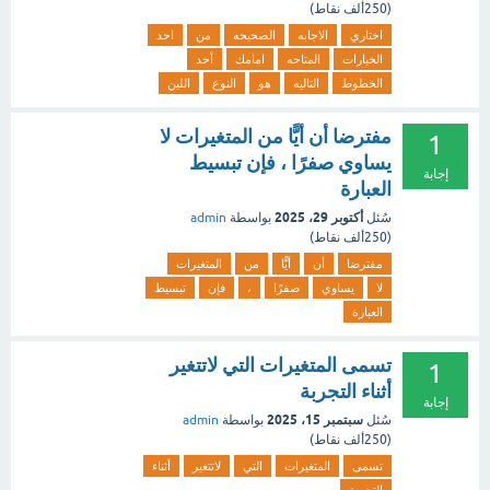
(
250ألف
نقاط)
اختاري
الاجابه
الصحيحه
من
احد
الخيارات
المتاحه
امامك
أحد
الخطوط
التاليه
هو
النوع
اللين
مفترضا أن أيًّا من المتغيرات لا
1
يساوي صفرًا ، فإن تبسيط
إجابة
العبارة
أكتوبر 29، 2025
سُئل
بواسطة
admin
(
250ألف
نقاط)
مفترضا
أن
أيًّا
من
المتغيرات
لا
يساوي
صفرًا
،
فإن
تبسيط
العبارة
تسمى المتغيرات التي لاتتغير
1
أثناء التجربة
إجابة
سبتمبر 15، 2025
سُئل
بواسطة
admin
(
250ألف
نقاط)
تسمى
المتغيرات
التي
لاتتغير
أثناء