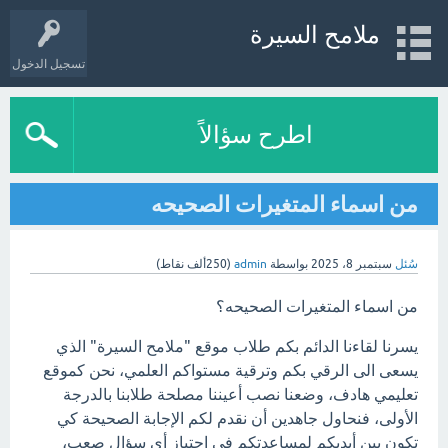
ملامح السيرة
تسجيل الدخول
اطرح سؤالاً
من اسماء المتغيرات الصحيحه
سُئل
سبتمبر 8، 2025
بواسطة
admin
(
250ألف
نقاط)
من اسماء المتغيرات الصحيحه؟
يسرنا لقاءنا الدائم بكم طلاب موقع "ملامح السيرة" الذي
يسعى الى الرقي بكم وترقية مستواكم العلمي، نحن كموقع
تعليمي هادف، وضعنا نصب أعيننا مصلحة طلابنا بالدرجة
الأولى، فنحاول جاهدين أن نقدم لكم الإجابة الصحيحة كي
تكون بين أيديكم لمساعدتكم في اجتياز أي سؤال صعب،