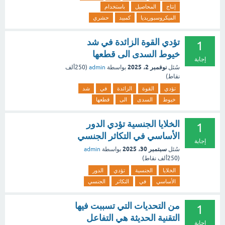
إنتاج
المحاصيل
باستخدام
الميكروسبوريديا
كمبيد
حشري
تؤدي القوة الزائدة في شد
1
خيوط السدى الى قطعها
إجابة
نوفمبر 2، 2025
سُئل
بواسطة
admin
(
250ألف
نقاط)
تؤدي
القوة
الزائدة
في
شد
خيوط
السدى
الى
قطعها
الخلايا الجنسية تؤدي الدور
1
الأساسي في التكاثر الجنسي
إجابة
سبتمبر 30، 2025
سُئل
بواسطة
admin
(
250ألف
نقاط)
الخلايا
الجنسية
تؤدي
الدور
الأساسي
في
التكاثر
الجنسي
من التحديات التي تسببت فيها
1
التقنية الحديثة هي التفاعل
إجابة