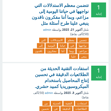
تتضمن معظم الاستدلالات التي
1
نواجهها في حياتنا اليومية إلى
إجابة
مزاعم، وبما أننا مفكرون ناقدون
ينبغي علينا طرح أسئلة مثل
أكتوبر 21، 2025
سُئل
بواسطة
admin
(
250ألف
نقاط)
تتضمن
معظم
الاستدلالات
التي
نواجهها
في
حياتنا
اليومية
إلى
مزاعم،
وبما
أننا
مفكرون
ناقدون
ينبغي
علينا
استفادت التقنية الحديثة من
1
الطلائعيات الدقيقة في تحسين
إجابة
إنتاج المحاصيل باستخدام
الميكروسبوريديا كمبيد حشري.
أكتوبر 3، 2025
سُئل
بواسطة
admin
(
250ألف
نقاط)
استفادت
التقنية
الحديثة
من
الطلائعيات
الدقيقة
في
تحسين