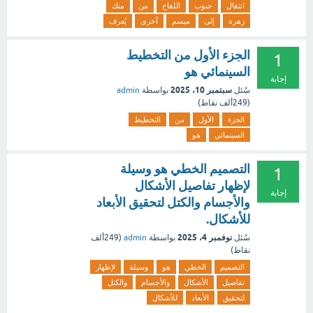
انتقال
حبوب
اللقاح
من
متك
زهرة
إلى
ميسم
أخرى
يُعرف
الجزء الأول من التخطيط
1
السينمائي هو
إجابة
سبتمبر 10، 2025
سُئل
بواسطة
admin
(
249ألف
نقاط)
الجزء
الأول
من
التخطيط
السينمائي
هو
التصميم الخطي هو وسيلة
1
لإظهار تفاصيل الأشكال
إجابة
والأجسام والكتل لتحقيق الأبعاد
للأشكال.
نوفمبر 4، 2025
سُئل
بواسطة
admin
(
249ألف
نقاط)
التصميم
الخطي
هو
وسيلة
لإظهار
تفاصيل
الأشكال
والأجسام
والكتل
لتحقيق
الأبعاد
للأشكال