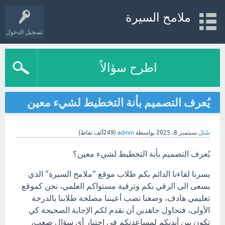
ملامح السيرة
تسجيل الدخول
اطرح سؤالاً
يُعرف التصميم بأنة التخطيط لشيء معين
سُئل
سبتمبر 8، 2025
بواسطة
admin
(
249ألف
نقاط)
يُعرف التصميم بأنة التخطيط لشيء معين؟
يسرنا لقاءنا الدائم بكم طلاب موقع "ملامح السيرة" الذي
يسعى الى الرقي بكم وترقية مستواكم العلمي، نحن كموقع
تعليمي هادف، وضعنا نصب أعيننا مصلحة طلابنا بالدرجة
الأولى، فنحاول جاهدين أن نقدم لكم الإجابة الصحيحة كي
تكون بين أيديكم لمساعدتكم في اجتياز أي سؤال صعب،