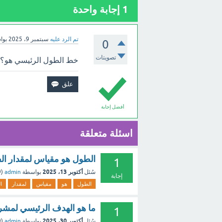
1
إجابة واحدة
تم الرد عليه
سبتمبر 9، 2025
بوا
0
تصويتات
خط الطول الرئيسي هو؟
أفضل إجابة
اسئلة متعلقة
الطول هو مقياس لمقدار ال
1
أكتوبر 13، 2025
سُئل
بواسطة
admin
(
9
إجابة
الطول
هو
مقياس
لمقدار
ا
ما هو الهدف الرئيسي لمشروع  debater
1
أكتوبر 30، 2025
سُئل
بواسطة
admin
(
9