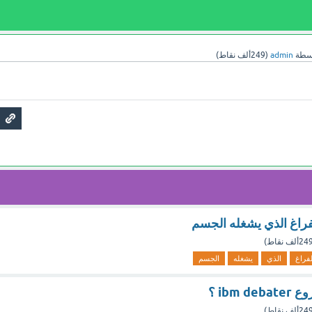
سطة
admin
(
249ألف
نقاط)
فراغ الذي يشغله الجسم
24ألف
نقاط)
لفراغ
الذي
يشغله
الجسم
ibm ؟
24ألف
نقاط)