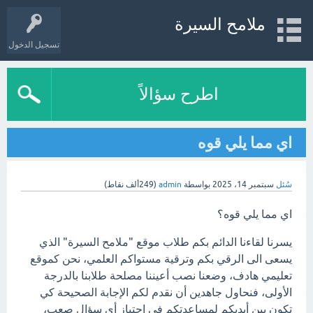
ملامح السيرة
تسجيل الدخول
اطرح سؤالاً
اي مما يلي قوه
سُئل
سبتمبر 14، 2025
بواسطة
admin
(
249ألف
نقاط)
اي مما يلي قوه؟
يسرنا لقاءنا الدائم بكم طلاب موقع "ملامح السيرة" الذي
يسعى الى الرقي بكم وترقية مستواكم العلمي، نحن كموقع
تعليمي هادف، وضعنا نصب أعيننا مصلحة طلابنا بالدرجة
الأولى، فنحاول جاهدين أن نقدم لكم الإجابة الصحيحة كي
تكون بين أيديكم لمساعدتكم في اجتياز أي سؤال صعب،