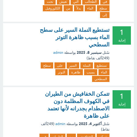
في
الطحالب
التي
تعيش
تحت
سطح
الماء
بدلاً
من
الكلوروفيل
إلى
تستطيع النملة السير على سطح
1
الماء بسبب ظاهرة التوتر
إجابة
السطحي
سبتمبر 8، 2025
سُئل
بواسطة
admin
(
249ألف
نقاط)
تستطيع
النملة
السير
على
سطح
الماء
بسبب
ظاهرة
التوتر
السطحي
تتمكن الخفافيش من الطيران
1
في الكهوف المظلمة دون
إجابة
الاصطدام بجدرانه لأنها تعتمد
على ظاهرة
أكتوبر 4، 2025
سُئل
بواسطة
admin
(
249ألف
نقاط)
تتمكن
الخفافيش
من
الطيران
في