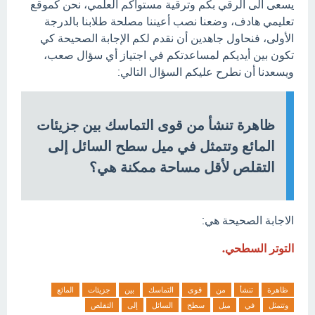
يسعى الى الرقي بكم وترقية مستواكم العلمي، نحن كموقع
تعليمي هادف، وضعنا نصب أعيننا مصلحة طلابنا بالدرجة
الأولى، فنحاول جاهدين أن نقدم لكم الإجابة الصحيحة كي
تكون بين أيديكم لمساعدتكم في اجتياز أي سؤال صعب،
ويسعدنا أن نطرح عليكم السؤال التالي:
ظاهرة تنشأ من قوى التماسك بين جزيئات
المائع وتتمثل في ميل سطح السائل إلى
التقلص لأقل مساحة ممكنة هي؟
الاجابة الصحيحة هي:
التوتر السطحي.
ظاهرة
تنشأ
من
قوى
التماسك
بين
جزيئات
المائع
وتتمثل
في
ميل
سطح
السائل
إلى
التقلص