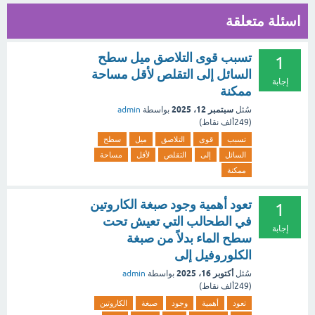
اسئلة متعلقة
تسبب قوى التلاصق ميل سطح
1
السائل إلى التقلص لأقل مساحة
إجابة
ممكنة
سبتمبر 12، 2025
سُئل
بواسطة
admin
(
249ألف
نقاط)
تسبب
قوى
التلاصق
ميل
سطح
السائل
إلى
التقلص
لأقل
مساحة
ممكنة
تعود أهمية وجود صبغة الكاروتين
1
في الطحالب التي تعيش تحت
إجابة
سطح الماء بدلاً من صبغة
الكلوروفيل إلى
أكتوبر 16، 2025
سُئل
بواسطة
admin
(
249ألف
نقاط)
تعود
أهمية
وجود
صبغة
الكاروتين