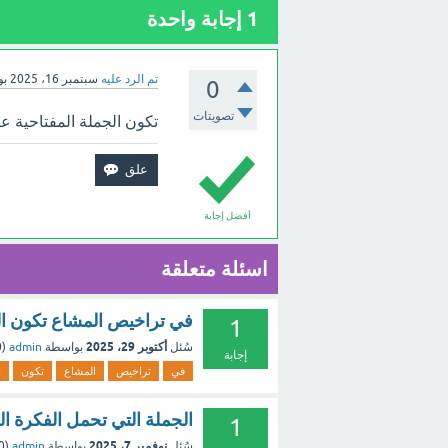
1
إجابة واحدة
تم الرد عليه
سبتمبر 16، 2025
بو
0
تصويتات
تكون الجملة المفتاحية ع
أفضل إجابة
اسئلة متعلقة
في تراخيص المشاع تكون ال
1
أكتوبر 29، 2025
سُئل
بواسطة
admin
(
0
إجابة
في
تراخيص
المشاع
تكون
ا
الجملة التي تحمل الفكرة ا
1
نوفمبر 7، 2025
سُئل
بواسطة
admin
(
50