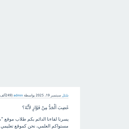
سُئل
سبتمبر 19، 2025
بواسطة
admin
(
249ألف
غَضِبَ اَلْجَدُّ مِنْ فَوَّازٍ لأَنَّهُ؟
يسرنا لقاءنا الدائم بكم طلاب موقع "
مستواكم العلمي، نحن كموقع تعليمي ه