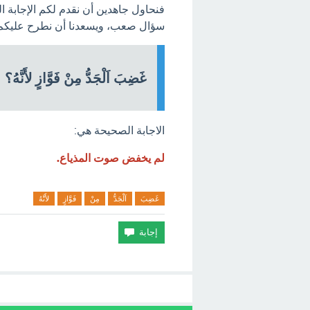
فنحاول جاهدين أن نقدم لكم الإجابة 
سؤال صعب، ويسعدنا أن نطرح عليكم ا
غَضِبَ اَلْجَدُّ مِنْ فَوَّازٍ لأَنَّهُ؟
الاجابة الصحيحة هي:
لم يخفض صوت المذياع.
غَضِبَ
اَلْجَدُّ
مِنْ
فَوَّازٍ
لأَنَّهُ