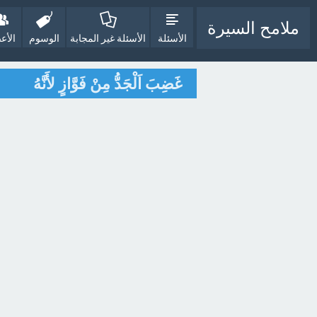
ملامح السيرة
الأسئلة
الأسئلة غير المجابة
الوسوم
الأع
غَضِبَ اَلْجَدُّ مِنْ فَوَّازٍ لأَنَّهُ