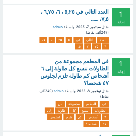
العدد التالي في ٥,٢٥ ، ٦، ٦,٧٥ ،
1
٧,٥، ......
إجابة
سبتمبر 7، 2025
سُئل
بواسطة
admin
(
249ألف
نقاط)
العدد
التالي
في
٥
٢٥
،
٦،
٥،
٧
٧٥
٦
في المطعم مجموعة من
1
الطاولات تتسع كل طاولة إلى ٦
إجابة
أشخاص كم طاولة تلزم لجلوس
٤٧ شخصا؟
نوفمبر 3، 2025
سُئل
بواسطة
admin
(
249ألف
نقاط)
في
المطعم
مجموعة
من
الطاولات
تتسع
كل
طاولة
إلى
٦
أشخاص
كم
تلزم
لجلوس
٤٧
شخصا؟