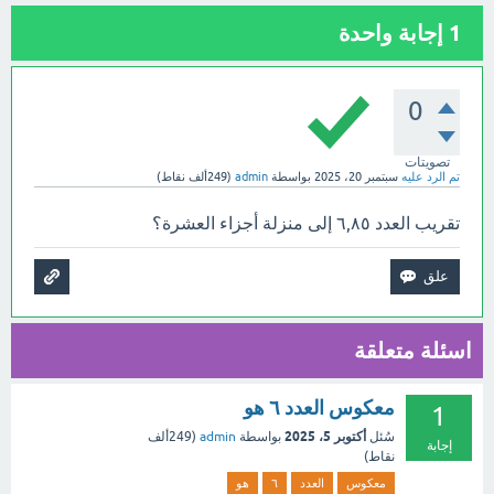
1
إجابة واحدة
0
تصويتات
تم الرد عليه
سبتمبر 20، 2025
بواسطة
admin
(
249ألف
نقاط)
تقريب العدد ٦,٨٥ إلى منزلة أجزاء العشرة؟
اسئلة متعلقة
معكوس العدد ٦ هو
1
أكتوبر 5، 2025
سُئل
بواسطة
admin
(
249ألف
إجابة
نقاط)
معكوس
العدد
٦
هو