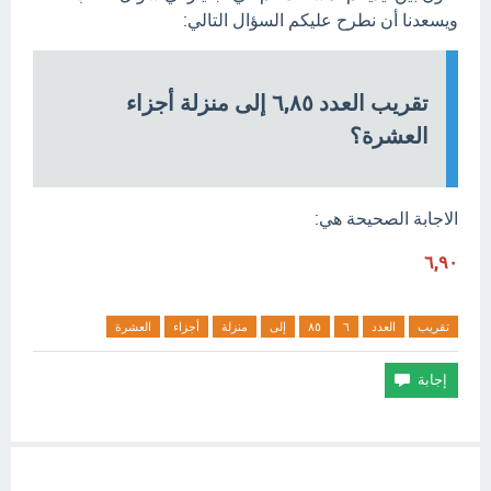
ويسعدنا أن نطرح عليكم السؤال التالي:
تقريب العدد ٦,٨٥ إلى منزلة أجزاء
العشرة؟
الاجابة الصحيحة هي:
٦,٩٠
تقريب
العدد
٦
٨٥
إلى
منزلة
أجزاء
العشرة