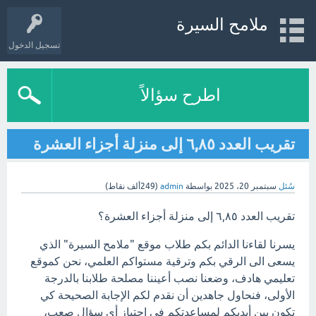
ملامح السيرة
تسجيل الدخول
اطرح سؤالاً
تقريب العدد ٦,٨٥ إلى منزلة أجزاء العشرة
سُئل
سبتمبر 20، 2025
بواسطة
admin
(
249ألف
نقاط)
تقريب العدد ٦,٨٥ إلى منزلة أجزاء العشرة؟
يسرنا لقاءنا الدائم بكم طلاب موقع "ملامح السيرة" الذي
يسعى الى الرقي بكم وترقية مستواكم العلمي، نحن كموقع
تعليمي هادف، وضعنا نصب أعيننا مصلحة طلابنا بالدرجة
الأولى، فنحاول جاهدين أن نقدم لكم الإجابة الصحيحة كي
تكون بين أيديكم لمساعدتكم في اجتياز أي سؤال صعب،