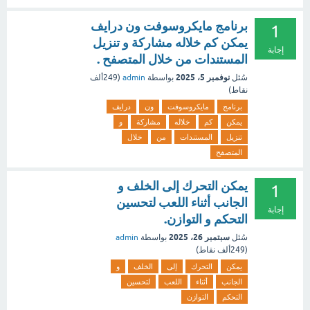
برنامج مايكروسوفت ون درايف
1
يمكن كم خلاله مشاركة و تنزيل
إجابة
المستندات من خلال المتصفح .
نوفمبر 5، 2025
سُئل
بواسطة
admin
(
249ألف
نقاط)
برنامج
مايكروسوفت
ون
درايف
يمكن
كم
خلاله
مشاركة
و
تنزيل
المستندات
من
خلال
المتصفح
يمكن التحرك إلى الخلف و
1
الجانب أثناء اللعب لتحسين
إجابة
التحكم و التوازن.
سبتمبر 26، 2025
سُئل
بواسطة
admin
(
249ألف
نقاط)
يمكن
التحرك
إلى
الخلف
و
الجانب
أثناء
اللعب
لتحسين
التحكم
التوازن