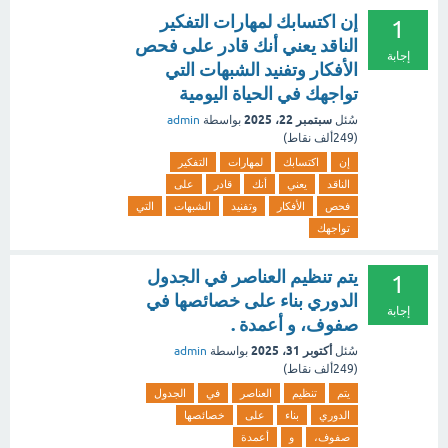
إن اكتسابك لمهارات التفكير
1
الناقد يعني أنك قادر على فحص
إجابة
الأفكار وتفنيد الشبهات التي
تواجهك في الحياة اليومية
سبتمبر 22، 2025
سُئل
بواسطة
admin
(
249ألف
نقاط)
إن
اكتسابك
لمهارات
التفكير
الناقد
يعني
أنك
قادر
على
فحص
الأفكار
وتفنيد
الشبهات
التي
تواجهك
يتم تنظيم العناصر في الجدول
1
الدوري بناء على خصائصها في
إجابة
صفوف، و أعمدة .
أكتوبر 31، 2025
سُئل
بواسطة
admin
(
249ألف
نقاط)
يتم
تنظيم
العناصر
في
الجدول
الدوري
بناء
على
خصائصها
صفوف،
و
أعمدة