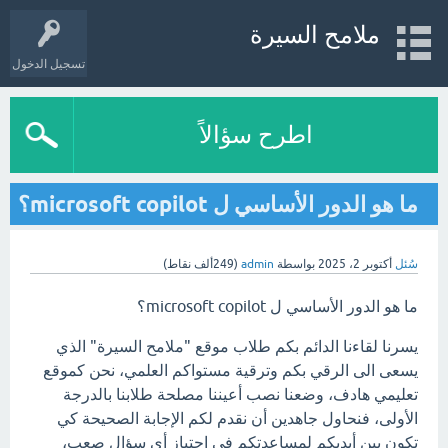
ملامح السيرة
تسجيل الدخول
اطرح سؤالاً
ما هو الدور الأساسي ل microsoft copilot؟
سُئل
أكتوبر 2، 2025
بواسطة
admin
(
249ألف
نقاط)
ما هو الدور الأساسي ل microsoft copilot؟
يسرنا لقاءنا الدائم بكم طلاب موقع "ملامح السيرة" الذي
يسعى الى الرقي بكم وترقية مستواكم العلمي، نحن كموقع
تعليمي هادف، وضعنا نصب أعيننا مصلحة طلابنا بالدرجة
الأولى، فنحاول جاهدين أن نقدم لكم الإجابة الصحيحة كي
تكون بين أيديكم لمساعدتكم في اجتياز أي سؤال صعب،