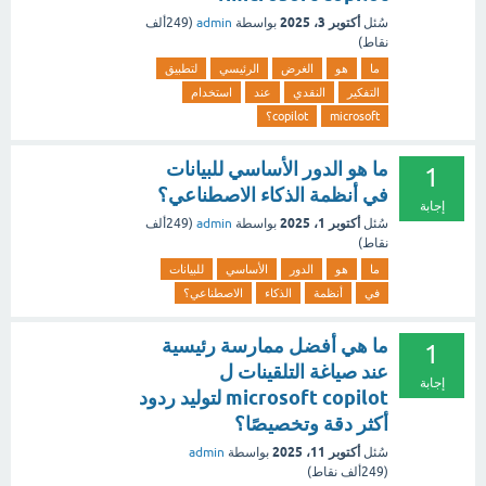
أكتوبر 3، 2025
سُئل
بواسطة
admin
(
249ألف
نقاط)
ما
هو
الغرض
الرئيسي
لتطبيق
التفكير
النقدي
عند
استخدام
microsoft
copilot؟
ما هو الدور الأساسي للبيانات
1
في أنظمة الذكاء الاصطناعي؟
إجابة
أكتوبر 1، 2025
سُئل
بواسطة
admin
(
249ألف
نقاط)
ما
هو
الدور
الأساسي
للبيانات
في
أنظمة
الذكاء
الاصطناعي؟
ما هي أفضل ممارسة رئيسية
1
عند صياغة التلقينات ل
إجابة
microsoft copilot لتوليد ردود
أكثر دقة وتخصيصًا؟
أكتوبر 11، 2025
سُئل
بواسطة
admin
(
249ألف
نقاط)