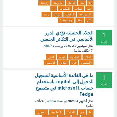
ما
هي
أفضل
ممارسة
رئيسية
عند
صياغة
التلقينات
ل
microsoft
copilot
لتوليد
ردود
أكثر
دقة
وتخصيصًا؟
الخلايا الجنسية تؤدي الدور
1
الأساسي في التكاثر الجنسي
إجابة
سبتمبر 30، 2025
سُئل
بواسطة
admin
(
249ألف
نقاط)
الخلايا
الجنسية
تؤدي
الدور
الأساسي
في
التكاثر
الجنسي
ما هي الفائدة الأساسية لتسجيل
1
الدخول إلى copilot باستخدام
إجابة
حساب microsoft في متصفح
edge؟
أكتوبر 4، 2025
سُئل
بواسطة
admin
(
249ألف
نقاط)
ما
هي
الفائدة
الأساسية
لتسجيل