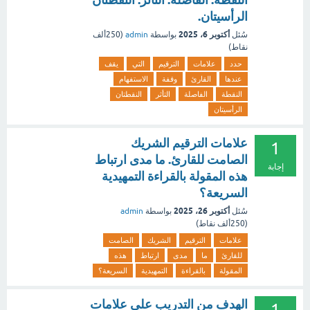
الرأسيتان.
أكتوبر 6، 2025
سُئل
بواسطة
admin
(
250ألف
نقاط)
حدد
علامات
الترقيم
التي
يقف
عندها
القارئ
وقفة
الاستفهام
النقطة
الفاصلة
التأثر
النقطتان
الرأسيتان
علامات الترقيم الشريك
1
الصامت للقارئ. ما مدى ارتباط
إجابة
هذه المقولة بالقراءة التمهيدية
السريعة؟
أكتوبر 26، 2025
سُئل
بواسطة
admin
(
250ألف
نقاط)
علامات
الترقيم
الشريك
الصامت
للقارئ
ما
مدى
ارتباط
هذه
المقولة
بالقراءة
التمهيدية
السريعة؟
الهدف من التدريب على علامات
1