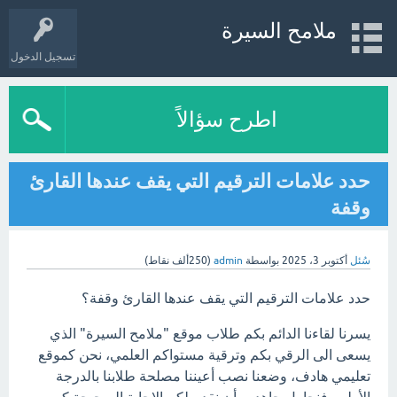
ملامح السيرة
تسجيل الدخول
اطرح سؤالاً
حدد علامات الترقيم التي يقف عندها القارئ
وقفة
سُئل
أكتوبر 3، 2025
بواسطة
admin
(
250ألف
نقاط)
حدد علامات الترقيم التي يقف عندها القارئ وقفة؟
يسرنا لقاءنا الدائم بكم طلاب موقع "ملامح السيرة" الذي
يسعى الى الرقي بكم وترقية مستواكم العلمي، نحن كموقع
تعليمي هادف، وضعنا نصب أعيننا مصلحة طلابنا بالدرجة