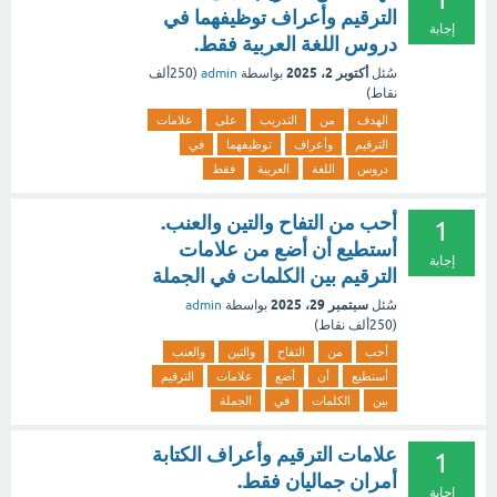
الترقيم وأعراف توظيفهما في
إجابة
دروس اللغة العربية فقط.
أكتوبر 2، 2025
سُئل
بواسطة
admin
(
250ألف
نقاط)
الهدف
من
التدريب
على
علامات
الترقيم
وأعراف
توظيفهما
في
دروس
اللغة
العربية
فقط
أحب من التفاح والتين والعنب.
1
أستطيع أن أضع من علامات
إجابة
الترقيم بين الكلمات في الجملة
سبتمبر 29، 2025
سُئل
بواسطة
admin
(
250ألف
نقاط)
أحب
من
التفاح
والتين
والعنب
أستطيع
أن
أضع
علامات
الترقيم
بين
الكلمات
في
الجملة
علامات الترقيم وأعراف الكتابة
1
أمران جماليان فقط.
إجابة