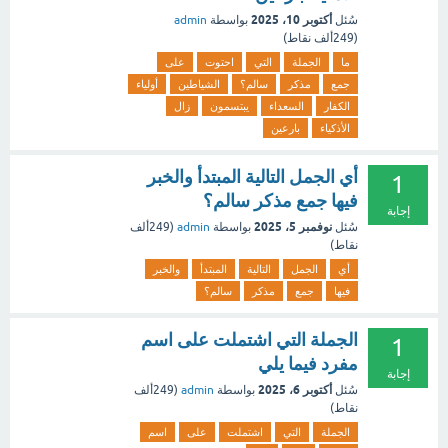
أكتوبر 10، 2025
سُئل
بواسطة
admin
(
249ألف
نقاط)
ما
الجملة
التي
احتوت
على
جمع
مذكر
سالم؟
الشياطين
أولياء
الكفار
السعداء
يبتسمون
زال
الأذكياء
بارعين
أي الجمل التالية المبتدأ والخبر
1
فيها جمع مذكر سالم؟
إجابة
نوفمبر 5، 2025
سُئل
بواسطة
admin
(
249ألف
نقاط)
أي
الجمل
التالية
المبتدأ
والخبر
فيها
جمع
مذكر
سالم؟
الجملة التي اشتملت على اسم
1
مفرد فيما يلي
إجابة
أكتوبر 6، 2025
سُئل
بواسطة
admin
(
249ألف
نقاط)
الجملة
التي
اشتملت
على
اسم