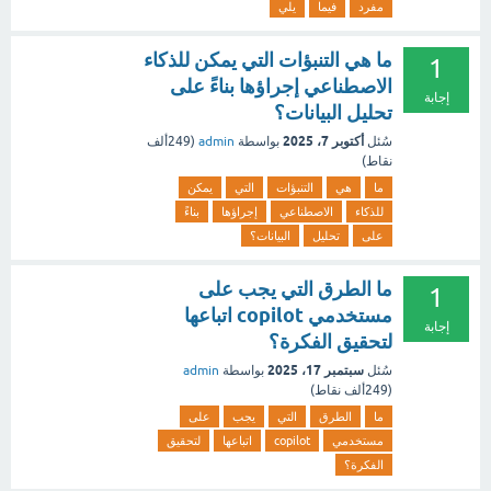
مفرد
فيما
يلي
ما هي التنبؤات التي يمكن للذكاء
1
الاصطناعي إجراؤها بناءً على
إجابة
تحليل البيانات؟
أكتوبر 7، 2025
سُئل
بواسطة
admin
(
249ألف
نقاط)
ما
هي
التنبؤات
التي
يمكن
للذكاء
الاصطناعي
إجراؤها
بناءً
على
تحليل
البيانات؟
ما الطرق التي يجب على
1
مستخدمي copilot اتباعها
إجابة
لتحقيق الفكرة؟
سبتمبر 17، 2025
سُئل
بواسطة
admin
(
249ألف
نقاط)
ما
الطرق
التي
يجب
على
مستخدمي
copilot
اتباعها
لتحقيق
الفكرة؟