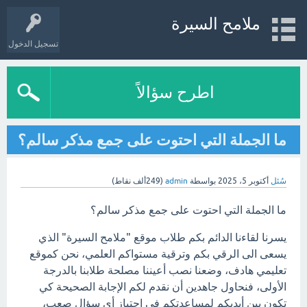
ملامح السيرة
تسجيل الدخول
اطرح سؤالاً
ما الجملة التي احتوت على جمع مذكر سالم؟
سُئل
أكتوبر 5، 2025
بواسطة
admin
(
249ألف
نقاط)
ما الجملة التي احتوت على جمع مذكر سالم؟
يسرنا لقاءنا الدائم بكم طلاب موقع "ملامح السيرة" الذي
يسعى الى الرقي بكم وترقية مستواكم العلمي، نحن كموقع
تعليمي هادف، وضعنا نصب أعيننا مصلحة طلابنا بالدرجة
الأولى، فنحاول جاهدين أن نقدم لكم الإجابة الصحيحة كي
تكون بين أيديكم لمساعدتكم في اجتياز أي سؤال صعب،