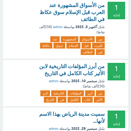
من الأسواق المشهورة عند
1
العرب قبل الإسلام سوق عكاظ
إجابة
في الطائف
أكتوبر 3، 2025
سُئل
بواسطة
admin
(
250ألف
نقاط)
من
الأسواق
المشهورة
عند
العرب
قبل
الإسلام
سوق
عكاظ
في
الطائف
من أبرز المؤلفات التاريخية لابن
1
الأثير كتاب الكامل في التاريخ
إجابة
سبتمبر 10، 2025
سُئل
بواسطة
admin
(
250ألف
نقاط)
من
أبرز
المؤلفات
التاريخية
لابن
الأثير
كتاب
الكامل
في
التاريخ
سميت مدينة الرياض بهذا الاسم
1
لأنها...
إجابة
سبتمبر 29، 2025
سُئل
بواسطة
admin