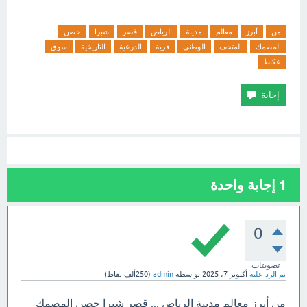
من
أبرز
معالم
مدينة
الرياض
قصر
شبرا
حصن
المصمك
المتحف
الوطني
قرية
الدرعية
التاريخية
سوق
عكاظ
1
إجابة واحدة
0
تصويتات
تم الرد عليه
أكتوبر 7، 2025
بواسطة
admin
(
250ألف
نقاط)
من أبرز معالم مدينة الرياض ... قصر شبرا حصن المصمك