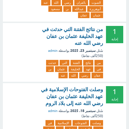
الصوت
بالقران
رضي
الله
عنه
أبوهريرة
عبدالله
بن
مسعود
عثمان
عفان
من نتائج الفتنة التي حدثت في
1
عهد الخليفة عثمان بن عفان
إجابة
رضي الله عنه
سبتمبر 23، 2025
سُئل
بواسطة
admin
(
250ألف
نقاط)
من
نتائج
الفتنة
التي
حدثت
في
عهد
الخليفة
عثمان
بن
عفان
رضي
الله
عنه
وصلت الفتوحات الإسلامية في
1
عهد الخليفة عثمان بن عفان
إجابة
رضي الله عنه إلى بلاد الروم
سبتمبر 18، 2025
سُئل
بواسطة
admin
(
250ألف
نقاط)
وصلت
الفتوحات
الإسلامية
في