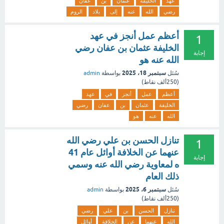
عهد
الخليفة
عثمان
بن
عفان
رضي
الله
عنه
إلى
بلاد
الروم
أعظم عمل أنجز في عهد
1
الخليفة عثمان بن عفان رضي
إجابة
الله عنه هو
سبتمبر 18، 2025
سُئل
بواسطة
admin
(
250ألف
نقاط)
أعظم
عمل
أنجز
في
عهد
الخليفة
عثمان
بن
عفان
رضي
الله
عنه
هو
تنازل الحسن بن علي رضي الله
1
عنهما عن الخلافة أوائل عام 41
إجابة
ه لمعاوية رضي الله عنه وسمي
ذلك العام
سبتمبر 6، 2025
سُئل
بواسطة
admin
(
250ألف
نقاط)
تنازل
الحسن
بن
علي
رضي
الله
عنهما
عن
الخلافة
أوائل