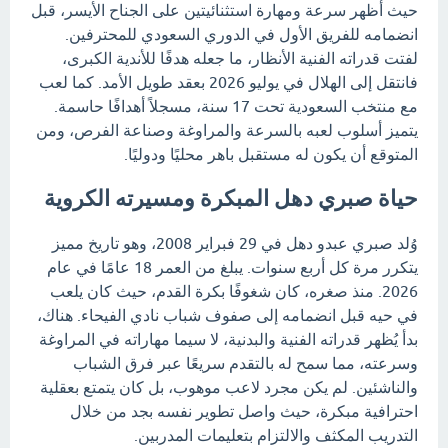
حيث أظهر سرعة ومهارة استثنائيتين على الجناح الأيسر، قبل
انضمامه للفريق الأول في الدوري السعودي للمحترفين.
لفتت قدراته الفنية الأنظار، ما جعله هدفًا للأندية الكبرى،
فانتقل إلى الهلال في يوليو 2026 بعقد طويل الأمد. كما لعب
مع منتخب السعودية تحت 17 سنة، مسجلاً أهدافًا حاسمة.
يتميز أسلوب لعبه بالسرعة والمراوغة وصناعة الفرص، ومن
المتوقع أن يكون له مستقبل باهر محليًا ودوليًا.
حياة صبري دهل المبكرة ومسيرته الكروية
وُلد صبري عبدو دهل في 29 فبراير 2008، وهو تاريخ مميز
يتكرر مرة كل أربع سنوات. يبلغ من العمر 18 عامًا في عام
2026. منذ صغره، كان شغوفًا بكرة القدم، حيث كان يلعب
في حيه قبل انضمامه إلى صفوف شباب نادي الفيحاء. هناك،
بدأ يُظهر قدراته الفنية والبدنية، لا سيما مهاراته في المراوغة
وسرعته، مما سمح له بالتقدم سريعًا عبر فرق الشباب
والناشئين. لم يكن مجرد لاعب موهوب، بل كان يتمتع بعقلية
احترافية مبكرة، حيث واصل تطوير نفسه بجد من خلال
التدريب المكثف والالتزام بتعليمات المدربين.