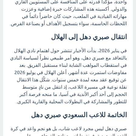
واحدة، مؤكداً قدرته على المنافسة على المستويين القاري
والدولي. أكسبته هذه المشاركات خبرة إضافية وعززت
مهاراته القيادية في الملعب، حيث كان حاضراً دائماً في
اللحظات الحاسمة، سواء بتسجيل الأهداف أو بصناعة الفرص.
انتقال صبري دهل إلى الهلال
في يناير 2026، بدأت الأخبار تنتشر حول اهتمام نادي الهلال
بالتعاقد مع صبري دهل، وهو أمر طبيعي نظراً لسياسة النادي
في استقطاب المواهب الشابة لبناء مستقبل الفريق. بعد
مفاوضات استمرت عدة أشهر، أعلن الهلال في يوليو 2026
عن توقيع عقد معه لمدة خمس سنوات. شكّل هذا الانتقال
نقلة نوعية في مسيرة اللاعب، إذ انتقل من نادٍ متوسط ​​
الحجم إلى أحد أكبر الأندية في آسيا، ما منحه فرصة أكبر
للتطور والمشاركة في البطولات المحلية والقارية الكبرى.
الخاتمة للاعب السعودي صبري دهل
صبري دهل ليس مجرد لاعب شاب، بل هو نجم واعد في كرة
القدم السعودية. فمنذ بداياته مع نادي الفيحاء، مرورًا