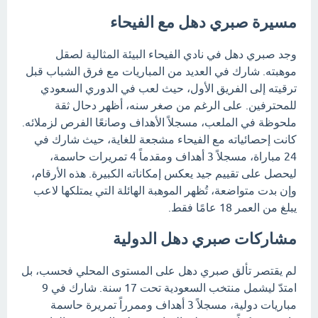
مسيرة صبري دهل مع الفيحاء
وجد صبري دهل في نادي الفيحاء البيئة المثالية لصقل
موهبته. شارك في العديد من المباريات مع فرق الشباب قبل
ترقيته إلى الفريق الأول، حيث لعب في الدوري السعودي
للمحترفين. على الرغم من صغر سنه، أظهر دحال ثقة
ملحوظة في الملعب، مسجلاً الأهداف وصانعًا الفرص لزملائه.
كانت إحصائياته مع الفيحاء مشجعة للغاية، حيث شارك في
24 مباراة، مسجلاً 3 أهداف ومقدماً 4 تمريرات حاسمة،
ليحصل على تقييم جيد يعكس إمكاناته الكبيرة. هذه الأرقام،
وإن بدت متواضعة، تُظهر الموهبة الهائلة التي يمتلكها لاعب
يبلغ من العمر 18 عامًا فقط.
مشاركات صبري دهل الدولية
لم يقتصر تألق صبري دهل على المستوى المحلي فحسب، بل
امتدّ ليشمل منتخب السعودية تحت 17 سنة. شارك في 9
مباريات دولية، مسجلاً 3 أهداف وممرراً تمريرة حاسمة