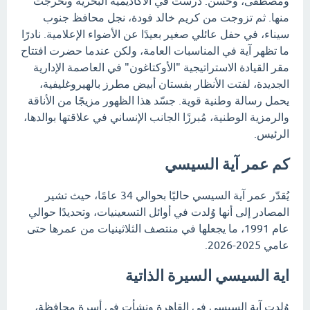
ومصطفى، وحسن. درست في الأكاديمية البحرية وتخرجت
منها. ثم تزوجت من كريم خالد فودة، نجل محافظ جنوب
سيناء، في حفل عائلي صغير بعيدًا عن الأضواء الإعلامية. نادرًا
ما تظهر آية في المناسبات العامة، ولكن عندما حضرت افتتاح
مقر القيادة الاستراتيجية "الأوكتاغون" في العاصمة الإدارية
الجديدة، لفتت الأنظار بفستان أبيض مطرز بالهيروغليفية،
يحمل رسالة وطنية قوية. جسّد هذا الظهور مزيجًا من الأناقة
والرمزية الوطنية، مُبرزًا الجانب الإنساني في علاقتها بوالدها،
الرئيس.
كم عمر آية السيسي
يُقدّر عمر آية السيسي حاليًا بحوالي 34 عامًا، حيث تشير
المصادر إلى أنها وُلدت في أوائل التسعينيات، وتحديدًا حوالي
عام 1991، ما يجعلها في منتصف الثلاثينيات من عمرها حتى
عامي 2025-2026.
اية السيسي السيرة الذاتية
وُلدت آية السيسي في القاهرة ونشأت في أسرة محافظة،