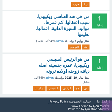
ريتا
حرب
من هي هند العباسي ويكيبيديا،
1
سبب اعتقالها، كم عمرها،
إجابة
مواليد، السيرة الذاتية، اعمالها،
تعليمها
يوليو 1
سُئل
بواسطة
admin
(
249ألف
نقاط)
هند
العباسي
من هو الرئيس السيسي
1
ويكيبيديا، عمره جنسيته اصله
إجابة
ديانته زوجته اولاده ثروته
يناير 29، 2025
سُئل
بواسطة
admin
(
249ألف
نقاط)
من
هو
الرئيس
السيسي
ويكيبيديا
اتصل بنا
سياسة الخصوصية Privacy Policy
Snow Theme by
Q2A Market
Powered by
Question2Answer