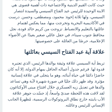
حيث كانت القيم الدينية والاجتماعية ذات أهمية قصوى. هي
الابنة الوحيدة للرئيس عبد الفتاح السيسي والسيدة انتصار
السيسي، ولها ثلاثة إخوة: محمود، ومصطفى، وحسن. درست
في الأكاديمية البحرية وتخرجت منها، مما يعكس اهتمام
عائلتها بالتعليم والانضباط. تزوجت من كريم خالد فودة، نجل
محافظ جنوب سيناء، في حفل عائلي صغير بعيدًا عن الأضواء
الإعلامية، حرصًا من العائلة على خصوصيتها.
علاقة آية عبد الفتاح السيسي بعائلتها
تربط آية السيسي علاقة وثيقة بوالدها الرئيس، الذي تعتبره
قدوة لها. فرغم جدول أعماله الحافل بمهام الدولة، إلا أنه كان
حاضرًا دائمًا في حياة أبنائه، وهو ما يتجلى في علاقة إنسانية
مؤثرة. وقد ظهر ذلك جليًا في صورة شهيرة لآية وهي تساعد
والدها في تعديل زيه العسكري خلال افتتاح مبنى الأوكتاغون.
لقد لاقت هذه اللحظة صدىً واسعاً، إذ جسّدت جوهر علاقة
الأب بابنته خارج نطاق البروتوكولات الرسمية، مُظهرةً الجانب
الإنساني للرئيس وعائلته.