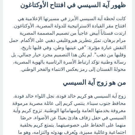
ظهور آية السيسي في افتتاح الأوكتاغون
كانت لحظة آية السيسي الأبرز في مسيرتها الإعلامية هي
افتتاح مقر القيادة الاستراتيجية للدولة المصرية، الأوكتاغون.
ارتدت فستاناً أبيض عاجياً من تصميم المصممة المصرية
مرام برهان، تميّز بتطريز هيروغليفي ذهبي على الأكمام. حمل
النقش عبارة مؤثرة: "في عينيها وطن، وفي قلبها تاريخ،
وقلبها من ذهب". لم يكن هذا التصميم مجرد خيار جمالي، بل
رسالة وطنية تؤكد ارتباط الأسرة الرئاسية بالهوية المصرية،
محولةً الفستان إلى رمز يعكس الانتماء والفخر الوطني.
من هو زوج آية السيسي
زوج آية السيسي هو كريم خالد فودة، نجل اللواء خالد فودة،
محافظ جنوب سيناء. ينتمي كريم إلى عائلة مصرية مرموقة
معروفة بخدمتها العامة وإسهاماتها الوطنية. تزوج كريم وآية
السيسي في حفل زفاف هادئ بعيدًا عن الأضواء، حرصًا
منهما على الحفاظ على خصوصيتهما. يتمتع كريم بخلفية
اجتماعية وعائلية مميزة، ويُعرف بهدوئه والتزامه، وهو ما