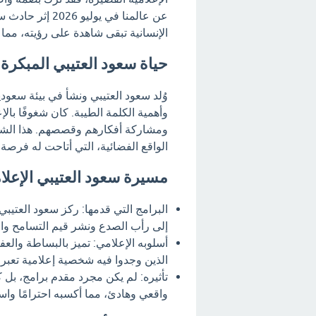
عن عالمنا في يو
الإنسانية تبقى شاهدة على رؤيته، مما ي
حياة سعود العتيبي المبكرة و
وُلد سعود العتيبي ونشأ في بيئة سعود
وأهمية الكلمة الطيبة. كان شغوفًا بال
ومشاركة أفكارهم وقصصهم. هذا الشغف
الواقع الفضائية، التي أتاحت له فرصة
مسيرة سعود العتيبي الإعلا
البرامج التي قدمها: ركز سعود العتيبي 
إلى رأب الصدع ونشر قيم التسامح وال
أسلوبه الإعلامي: تميز بالبساطة والعفو
الذين وجدوا فيه شخصية إعلامية تعب
تأثيره: لم يكن مجرد مقدم برامج، بل 
واقعي وهادئ، مما أكسبه احترامًا واسع