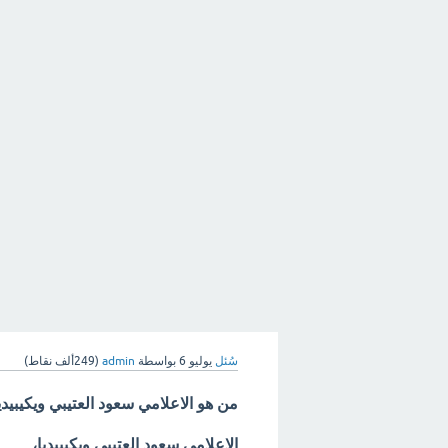
سُئل
يوليو 6
بواسطة
admin
(
249ألف
نقاط)
من هو الاعلامي سعود العتيبي ويكيبيدي
الاعلامي سعود العتيبي ويكيبيديا،