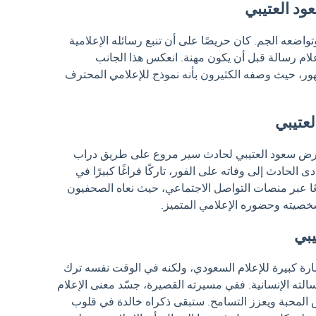
ود العتيبي
تواضعه الجم. كان حريصًا على أن تنبع رسائله الإعلامية
الإعلام رسالة قبل أن يكون مهنة. انعكس هذا الجانب
هور، حيث وصفه الكثيرون بأنه نموذج للإعلامي المحترف
عتيبي
سادس من يوليو/تموز 2026، تعرض سعود العتيبي لحادث سير مروع على طريق دراب
 الحادث إلى وفاته على الفور، تاركًا فراغًا كبيرًا في
عًا عبر منصات التواصل الاجتماعي، حيث نعاه الصحفيون
صيته وحضوره الإعلامي المتميز.
يبي
رة كبيرة للإعلام السعودي، ولكنه في الوقت نفسه ترك
سالته الإنسانية. ففي مسيرته القصيرة، جسّد معنى الإعلام
 المحبة ويعزز التسامح. ستبقى ذكراه خالدة في قلوب