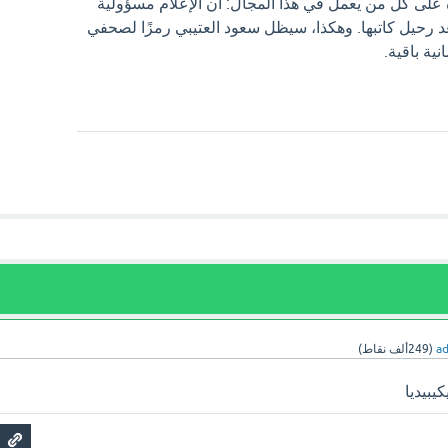
ة على كل من يعمل في هذا المجال: أن الإعلام مسؤولية
د رحيل كاتبها. وهكذا، سيظل سعود العتيبي رمزًا لصحفي
ية باقية.
a
(
249ألف
نقاط)
يبيديا