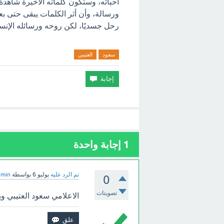
أحبائه، وستكون كلماته الأخيرة شاهد
ورسالة، وأن أثر الكلمات يبقى حتى بع
رحل جسديًا، لكن روحه ورسائله الإنسان
سعود
العتيبي
1
إجابة واحدة
تم الرد عليه
يوليو 6
بواسطة
dmin
0
تصويتات
الاعلامي سعود العتيبي ويك