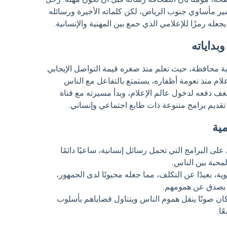
ليو 2026 إثر حادث سير مأساوي جنوب الرياض، لكن كلماته الأخيرة ورسائله
جعله رمزًا للإعلامي الذي جمع بين المهنية والإنسانية.
بداياته
ية محافظة، حيث تعلم منذ صغره قيمة التواصل الإيجابي
إعلام منذ نعومة أظفاره، يستمتع بالتفاعل مع الناس
 دفعه لدخول عالم الإعلام، وبدأ مسيرته مع قناة
 تقديم برامج متنوعة ذات طابع اجتماعي وإنساني.
مية
على البرامج التي تحمل رسائل إنسانية، ساعيًا دائمًا
محبة بين الناس.
ية، بعيدًا عن التكلف، مما جعله محبوبًا لدى الجمهور،
ر بصدق عن همومهم.
كان صوتًا ينقل هموم الناس ويتناول قضاياهم بأسلوب
ًا.