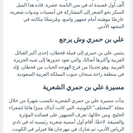
ألّف أول قصيدة له في سن الثامنة عشرة. قاده هذا الميل
المبكر نحو الشعر إلى المشاركة في أمسيات وندوات شعرية،
عارضًا موهبته أمام جمهور واسع، ومُرسخًا مكانته في
المشهد الأدبي.
علي بن حمري وش يرجع
ينتمي علي بن حمري إلى قبيلة قحطان، إحدى أكبر القبائل
العربية وأكثرها أصالةً، والتي تعود جذورها إلى شبه الجزيرة
العربية. وهو تحديدًا من فرع الهوجه الحباب من قحطان. وُلد
في منطقة راحة سنحان جنوب المملكة العربية السعودية.
مسيرة علي بن حمري الشعرية
بدأت مسيرة علي بن حمري الشعرية تكتسب شهرةً من خلال
مجلة "المختلف" الكويتية، التي كانت آنذاك منبرًا هامًا لشعراء
الخليج. ومن خلالها، تعرف الجمهور على قصائده المؤثرة
والعميقة. لاحقًا، أقام أول أمسية شعرية رئيسية له في نادي
الرياض الأدبي، ثم شارك في مهرجان هلا فبراير في الكويت،