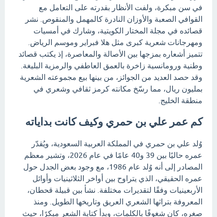
في سن مبكرة، ولفت الأنظار بقدرته على التعامل مع
القوافي الصعبة والأوزان النادرة كالمهمل والمنقوص. نشر
قصائده في مجلة المختار الكويتية، وشارك في أمسيات
ومهرجانات شعرية كبرى مثل هلا فبراير وموسم الرياض.
تتميز أشعاره بمزجها بين الأصالة والمعاصرة، إذ يكتب قصائد
وطنية ورومانسية زاخرة بالعمق العاطفي والرمزية البليغة.
وقد حصد العديد من الجوائز، من بينها بيع مجموعته الشعرية
بمليون ريال، مما رسّخ مكانته كرمز ثقافي وشعري في
منطقة الخليج.
كم عمر علي بن حمري وكيف كانت بداياته
وُلد علي بن حمري في المملكة العربية السعودية، ويُقدّر
عمره حاليًا بين 39 و40 عامًا في عام 2026، وتشير معظم
المصادر إلى أنه وُلد عام 1986، مع وجود بعض الجدل حول
عمره الحقيقي، الذي يتراوح بين أواخر الثلاثينيات وأوائل
الأربعينيات وفقًا لتقديرات مختلفة. نشأ بين قبيلة قحطان،
المعروفة بتراثها الشعري العريق وتاريخها الطويل. ومنذ
صغره، كان شغوفًا بالكلمات، وبدأ كتابة الشعر مبكرًا، حيث