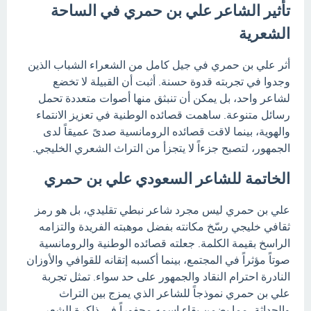
تأثير الشاعر علي بن حمري في الساحة
الشعرية
أثر علي بن حمري في جيل كامل من الشعراء الشباب الذين
وجدوا في تجربته قدوة حسنة. أثبت أن القبيلة لا تخضع
لشاعر واحد، بل يمكن أن تنبثق منها أصوات متعددة تحمل
رسائل متنوعة. ساهمت قصائده الوطنية في تعزيز الانتماء
والهوية، بينما لاقت قصائده الرومانسية صدىً عميقاً لدى
الجمهور، لتصبح جزءاً لا يتجزأ من التراث الشعري الخليجي.
الخاتمة للشاعر السعودي علي بن حمري
علي بن حمري ليس مجرد شاعر نبطي تقليدي، بل هو رمز
ثقافي خليجي رسّخ مكانته بفضل موهبته الفريدة والتزامه
الراسخ بقيمة الكلمة. جعلته قصائده الوطنية والرومانسية
صوتاً مؤثراً في المجتمع، بينما أكسبه إتقانه للقوافي والأوزان
النادرة احترام النقاد والجمهور على حد سواء. تمثل تجربة
علي بن حمري نموذجاً للشاعر الذي يمزج بين التراث
والحداثة، مما يضمن بقاء اسمه محفوراً في ذاكرة الشعر