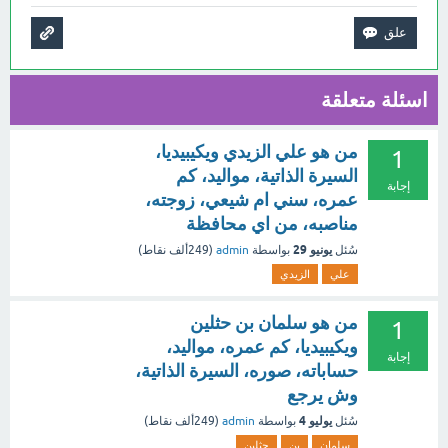
اسئلة متعلقة
من هو علي الزيدي ويكيبيديا،
1
السيرة الذاتية، مواليد، كم
إجابة
عمره، سني ام شيعي، زوجته،
مناصبه، من اي محافظة
يونيو 29
سُئل
بواسطة
admin
(
249ألف
نقاط)
علي
الزيدي
من هو سلمان بن حثلين
1
ويكيبيديا، كم عمره، مواليد،
إجابة
حساباته، صوره، السيرة الذاتية،
وش يرجع
يوليو 4
سُئل
بواسطة
admin
(
249ألف
نقاط)
سلمان
بن
حثلين