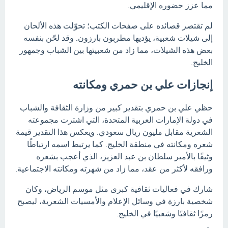
مما عزز حضوره الإقليمي.
لم تقتصر قصائده على صفحات الكتب؛ تحوّلت هذه الألحان
إلى شيلات شعبية، يؤديها مطربون بارزون. وقد لحّن بنفسه
بعض هذه الشيلات، مما زاد من شعبيتها بين الشباب وجمهور
الخليج.
إنجازات علي بن حمري ومكانته
حظي علي بن حمري بتقدير كبير من وزارة الثقافة والشباب
في دولة الإمارات العربية المتحدة، التي اشترت مجموعته
الشعرية مقابل مليون ريال سعودي. ويعكس هذا التقدير قيمة
شعره ومكانته في منطقة الخليج. كما يرتبط اسمه ارتباطًا
وثيقًا بالأمير سلطان بن عبد العزيز، الذي أعجب بشعره
ورافقه لأكثر من عقد، مما زاد من شهرته ومكانته الاجتماعية.
شارك في فعاليات ثقافية كبرى مثل موسم الرياض، وكان
شخصية بارزة في وسائل الإعلام والأمسيات الشعرية، ليصبح
رمزًا ثقافيًا وشعبيًا في الخليج.