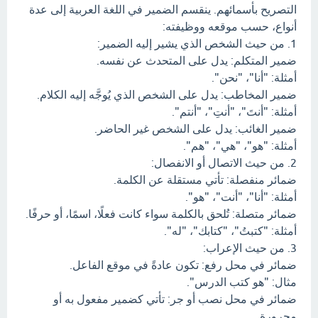
التصريح بأسمائهم. ينقسم الضمير في اللغة العربية إلى عدة
أنواع، حسب موقعه ووظيفته:
1. من حيث الشخص الذي يشير إليه الضمير:
ضمير المتكلم: يدل على المتحدث عن نفسه.
أمثلة: "أنا"، "نحن".
ضمير المخاطب: يدل على الشخص الذي يُوجَّه إليه الكلام.
أمثلة: "أنتَ"، "أنتِ"، "أنتم".
ضمير الغائب: يدل على الشخص غير الحاضر.
أمثلة: "هو"، "هي"، "هم".
2. من حيث الاتصال أو الانفصال:
ضمائر منفصلة: تأتي مستقلة عن الكلمة.
أمثلة: "أنا"، "أنت"، "هو".
ضمائر متصلة: تُلحق بالكلمة سواء كانت فعلًا، اسمًا، أو حرفًا.
أمثلة: "كتبتُ"، "كتابك"، "له".
3. من حيث الإعراب:
ضمائر في محل رفع: تكون عادةً في موقع الفاعل.
مثال: "هو كتب الدرس".
ضمائر في محل نصب أو جر: تأتي كضمير مفعول به أو
مجرورة.