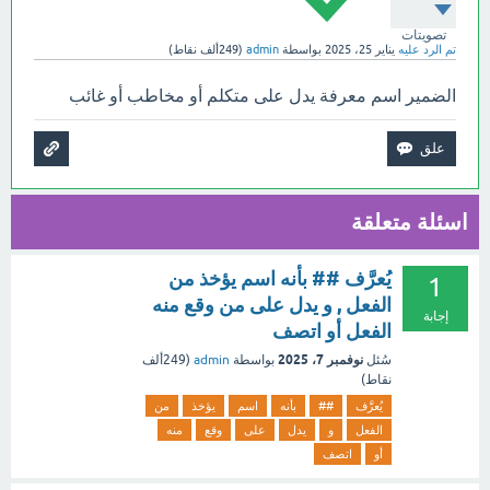
تصويتات
تم الرد عليه
يناير 25، 2025
بواسطة
admin
(
249ألف
نقاط)
الضمير اسم معرفة يدل على متكلم أو مخاطب أو غائب
اسئلة متعلقة
يُعرَّف ## بأنه اسم يؤخذ من
1
الفعل , و يدل على من وقع منه
إجابة
الفعل أو اتصف
نوفمبر 7، 2025
سُئل
بواسطة
admin
(
249ألف
نقاط)
يُعرَّف
##
بأنه
اسم
يؤخذ
من
الفعل
و
يدل
على
وقع
منه
أو
اتصف