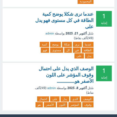
المحمودية
عندما نرى شكلا يوضح كمية
1
الطاقة في كل مستوى فهو يدل
إجابة
على
أكتوبر 21، 2025
سُئل
بواسطة
admin
(
249ألف
نقاط)
عندما
نرى
شكلا
يوضح
كمية
الطاقة
في
كل
مستوى
فهو
يدل
على
الوصف الذي يدل على احتمال
1
وقوف المؤشر على اللون
إجابة
الأصفر هو.................
أكتوبر 8، 2025
سُئل
بواسطة
admin
(
249ألف
نقاط)
الوصف
الذي
يدل
على
احتمال
وقوف
المؤشر
اللون
الأصفر
هو