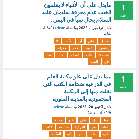
مايدل على أن الأنبياء لا يعلمون
1
الغيب عدم معرفة سليمان عليه
إجابة
السلام بحال سبأ في اليمن .
نوفمبر 1، 2025
سُئل
بواسطة
admin
(
249ألف
نقاط)
مايدل
على
أن
الأنبياء
لا
يعلمون
الغيب
عدم
معرفة
سليمان
عليه
السلام
بحال
سبأ
في
اليمن
مما يدل على علو مكانة العلم
1
في الدرعية ضخامة الكتب التي
إجابة
نقلت منها إلى المكتبة
المحمودية بالمدينة المنورة
أكتوبر 28، 2025
سُئل
بواسطة
admin
(
249ألف
نقاط)
مما
يدل
على
علو
مكانة
العلم
في
الدرعية
ضخامة
الكتب
التي
نقلت
منها
إلى
المكتبة