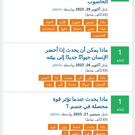
الحاسوب
أكتوبر 29، 2025
سُئل
بواسطة
admin
(
249ألف
نقاط)
ماذا
نسمي
صوره
ثلاثيه
الابعاد
لبناء
معين
حصلنا
عليها
باستخدام
الحاسوب
ماذا يمكن أن يحدث إذا أحضر
1
الإنسان حيوانًا جديدًا إلى بيئته
إجابة
أكتوبر 26، 2025
سُئل
بواسطة
admin
(
249ألف
نقاط)
ماذا
يمكن
أن
يحدث
إذا
أحضر
الإنسان
حيوانًا
جديدًا
إلى
بيئته
ماذا يحدث عندما تؤثر قوة
1
محصلة في جسم ؟
إجابة
سبتمبر 21، 2025
سُئل
بواسطة
admin
(
249ألف
نقاط)
ماذا
يحدث
عندما
تؤثر
قوة
محصلة
في
جسم
؟