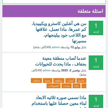
اسئلة متعلقة
من هي آشلين كاسترو ويكيبيديا،
1
كم عمرها، ماذا تعمل، علاقتها
إجابة
مع اللاعب جود بيلينجهام،
مسيرتها
يوليو 12
سُئل
بواسطة
admin
(
249ألف
نقاط)
عندما تُصاب منطقة معينة
1
بجفاف ، ماذا يحدث للحيوانات
إجابة
نوفمبر 2، 2025
سُئل
بواسطة
admin
(
249ألف
نقاط)
عندما
تُصاب
منطقة
معينة
بجفاف
،
ماذا
يحدث
للحيوانات
ماذا نسمي صوره ثلاثيه الابعاد
1
لبناء معين حصلنا عليها باستخدام
إجابة