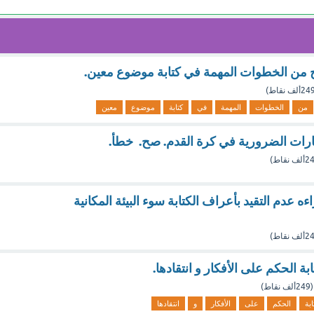
ح من الخطوات المهمة في كتابة موضوع معين.
24ألف
نقاط)
من
الخطوات
المهمة
في
كتابة
موضوع
معين
ارات الضرورية في كرة القدم. صح. خطأ.
ألف
نقاط)
ه عدم التقيد بأعراف الكتابة سوء البيئة المكانية
ألف
نقاط)
 الحكم على الأفكار و انتقادها.
(
249ألف
نقاط)
ابة
الحكم
على
الأفكار
و
انتقادها