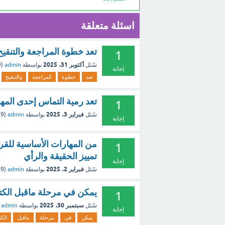
اسئلة متعلقة
تعد خطوة المراجعة والتنقي
1
أكتوبر 31، 2025
سُئل
بواسطة
admin
(
9
إجابة
تعد
خطوة
المراجعة
والتنقيح
تعد رمية التماس إحدى المه
1
فبراير 3، 2025
سُئل
بواسطة
admin
(
249
إجابة
من المهارات الأساسية للقراء
1
تمييز الحقيقة والرأي
إجابة
فبراير 2، 2025
سُئل
بواسطة
admin
(
249
يمكن في مرحلة ماقبل الكتابة
1
سبتمبر 30، 2025
سُئل
بواسطة
admin
إجابة
يمكن
في
مرحلة
ماقبل
الكت