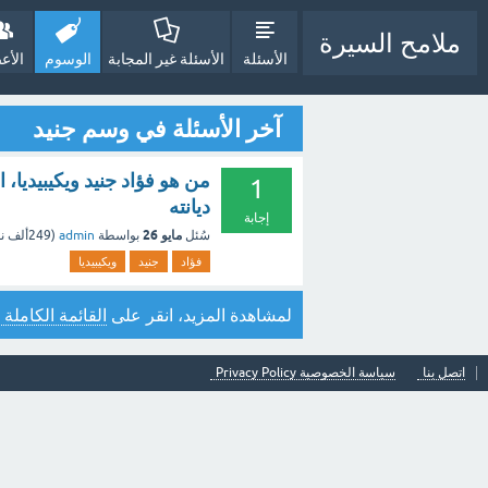
ملامح السيرة
الأسئلة
الأسئلة غير المجابة
الوسوم
الأع
آخر الأسئلة في وسم جنيد
من هو فؤاد جنيد ويكيبيديا، ا
1
ديانته
إجابة
مايو 26
سُئل
بواسطة
admin
(
249ألف
نق
فؤاد
جنيد
ويكيبيديا
لمشاهدة المزيد، انقر على
القائمة الكاملة 
اتصل بنا
سياسة الخصوصية Privacy Policy