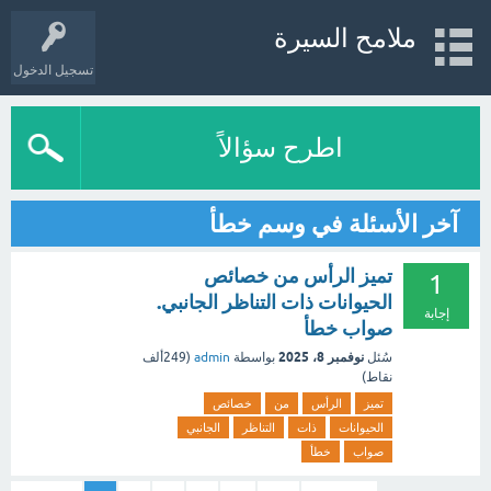
ملامح السيرة
تسجيل الدخول
اطرح سؤالاً
آخر الأسئلة في وسم خطأ
تميز الرأس من خصائص
1
الحيوانات ذات التناظر الجانبي.
إجابة
صواب خطأ
نوفمبر 8، 2025
سُئل
بواسطة
admin
(
249ألف
نقاط)
تميز
الرأس
من
خصائص
الحيوانات
ذات
التناظر
الجانبي
صواب
خطأ