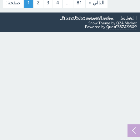
التالي »
81
...
4
3
2
1
صفحة:
اتصل بنا
سياسة الخصوصية Privacy Policy
Snow Theme by
Q2A Market
Powered by
Question2Answer