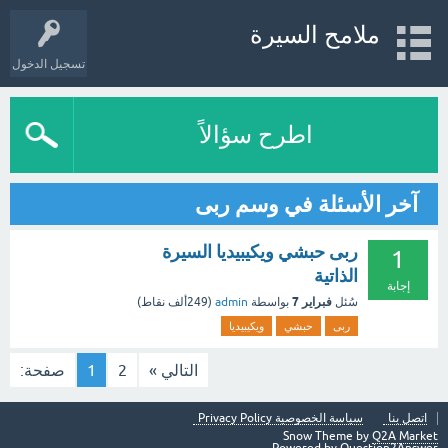
ملامح السيرة
تسجيل الدخول
اطرح سؤالاً
آخر الأسئلة في وسم ربى
ربى حبشي ويكيبيديا السيرة
1
الذاتية
إجابة
فبراير 7
سُئل
بواسطة
admin
(
249ألف
نقاط)
ربى
حبشي
ويكيبيديا
التالي »
2
1
صفحة:
اتصل بنا
سياسة الخصوصية Privacy Policy
Snow Theme by
Q2A Market