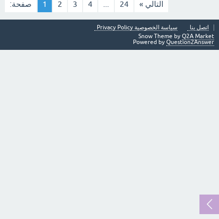
التالي »
24
...
4
3
2
1
صفحة:
اتصل بنا
سياسة الخصوصية Privacy Policy
Snow Theme by
Q2A Market
Powered by
Question2Answer