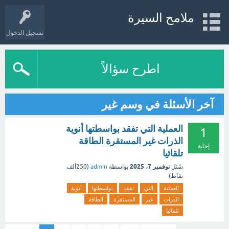
ملامح السيرة
تسجيل الدخول
اطرح سؤالاً
آخر الأسئلة في وسم غير
العملية التي تفقد بواسطتها أنوية
1
الذرات غير المستقرة الطاقة
إجابة
تلقائيا
نوفمبر 7، 2025
سُئل
بواسطة
admin
(
250ألف
نقاط)
العملية
التي
تفقد
بواسطتها
أنوية
الذرات
غير
المستقرة
الطاقة
تلقائيا