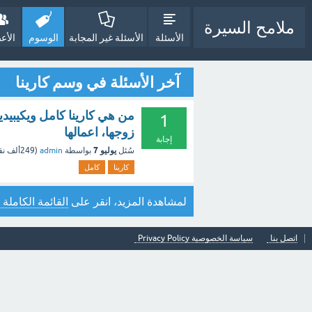
ملامح السيرة
الأسئلة
الأسئلة غير المجابة
الوسوم
الأع
آخر الأسئلة في وسم كارينا
من هي كارينا كامل ويكيبيديا،
1
زوجها، اعمالها
إجابة
يوليو 7
سُئل
بواسطة
admin
(
249ألف
نق
كارينا
كامل
لمشاهدة المزيد، انقر على
القائمة الكاملة 
اتصل بنا
سياسة الخصوصية Privacy Policy