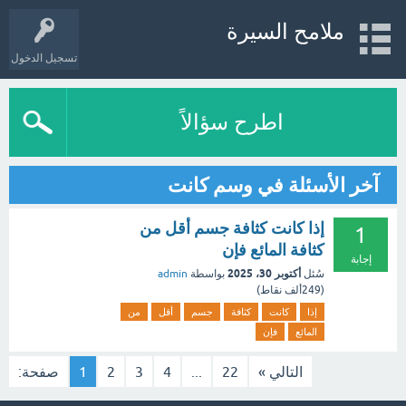
ملامح السيرة
تسجيل الدخول
اطرح سؤالاً
آخر الأسئلة في وسم كانت
إذا كانت كثافة جسم أقل من
1
كثافة المائع فإن
إجابة
أكتوبر 30، 2025
سُئل
بواسطة
admin
(
249ألف
نقاط)
إذا
كانت
كثافة
جسم
أقل
من
المائع
فإن
التالي »
22
...
4
3
2
1
صفحة: