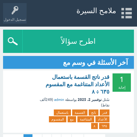
ملامح السيرة
تسجيل الدخول
اطرح سؤالاً
آخر الأسئلة في وسم مع
قدر ناتج القسمة باستعمال
1
الأعداد المتناغمة مع المقسوم
إجابة
٦٣٥ ÷ ٨
نوفمبر 2، 2025
سُئل
بواسطة
admin
(
249ألف
نقاط)
قدر
ناتج
القسمة
باستعمال
الأعداد
المتناغمة
مع
المقسوم
٨
٦٣٥