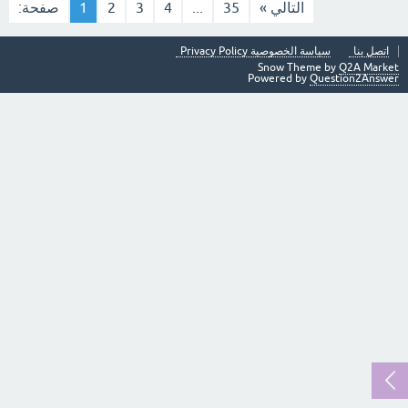
التالي »
35
...
4
3
2
1
صفحة:
اتصل بنا
سياسة الخصوصية Privacy Policy
Snow Theme by
Q2A Market
Powered by
Question2Answer