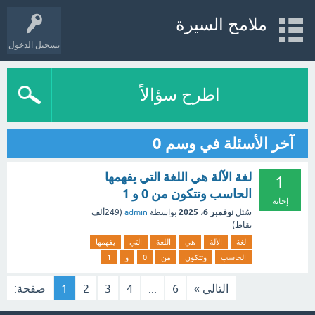
ملامح السيرة
تسجيل الدخول
اطرح سؤالاً
آخر الأسئلة في وسم 0
لغة الآلة هي اللغة التي يفهمها
1
الحاسب وتتكون من 0 و 1
إجابة
نوفمبر 6، 2025
سُئل
بواسطة
admin
(
249ألف
نقاط)
لغة
الآلة
هي
اللغة
التي
يفهمها
الحاسب
وتتكون
من
0
و
1
التالي »
6
...
4
3
2
1
صفحة: