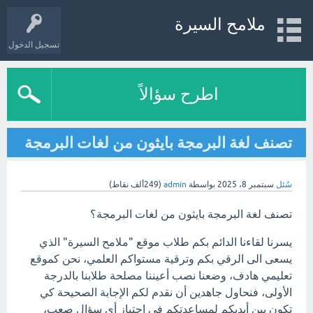
ملامح السيرة
تسجيل الدخول
اطرح سؤالاً
تصنف لغة البرمجة بايثون من لغات البرمجة
سُئل
سبتمبر 8، 2025
بواسطة
admin
(
249ألف
نقاط)
تصنف لغة البرمجة بايثون من لغات البرمجة؟
يسرنا لقاءنا الدائم بكم طلاب موقع "ملامح السيرة" الذي
يسعى الى الرقي بكم وترقية مستواكم العلمي، نحن كموقع
تعليمي هادف، وضعنا نصب أعيننا مصلحة طلابنا بالدرجة
الأولى، فنحاول جاهدين أن نقدم لكم الإجابة الصحيحة كي
تكون بين أيديكم لمساعدتكم في اجتياز أي سؤال صعب،