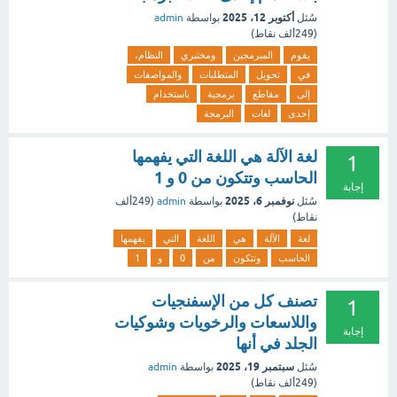
أكتوبر 12، 2025
سُئل
بواسطة
admin
(
249ألف
نقاط)
يقوم
المبرمجين
ومختبري
النظام،
في
تحويل
المتطلبات
والمواصفات
إلى
مقاطع
برمجية
باستخدام
إحدى
لغات
البرمجة
لغة الآلة هي اللغة التي يفهمها
1
الحاسب وتتكون من 0 و 1
إجابة
نوفمبر 6، 2025
سُئل
بواسطة
admin
(
249ألف
نقاط)
لغة
الآلة
هي
اللغة
التي
يفهمها
الحاسب
وتتكون
من
0
و
1
تصنف كل من الإسفنجيات
1
واللاسعات والرخويات وشوكيات
إجابة
الجلد في أنها
سبتمبر 19، 2025
سُئل
بواسطة
admin
(
249ألف
نقاط)