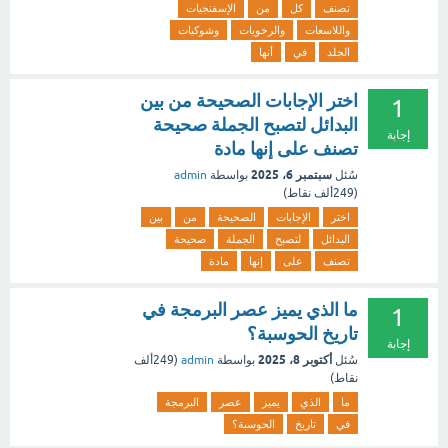
تصنف
كل
من
الإسفنجيات
واللاسعات
والرخويات
وشوكيات
الجلد
في
أنها
اختر الإجابات الصحيحة من بين
1
البدائل لتصبح الجملة صحيحة
إجابة
تصنف على إنها مادة
سبتمبر 6، 2025
سُئل
بواسطة
admin
(
249ألف
نقاط)
اختر
الإجابات
الصحيحة
من
بين
البدائل
لتصبح
الجملة
صحيحة
تصنف
على
إنها
مادة
ما الذي يميز عصر البرمجة في
1
تاريخ الحوسبة؟
إجابة
أكتوبر 8، 2025
سُئل
بواسطة
admin
(
249ألف
نقاط)
ما
الذي
يميز
عصر
البرمجة
في
تاريخ
الحوسبة؟