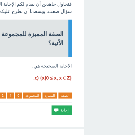
فنحاول جاهدين أن نقدم لكم الإجابة 
سؤال صعب، ويسعدنا أن نطرح عليكم ا
الأتية؟
الاجابة الصحيحة هي:
c) {x|0 ≤ x, x ∈ Z}.
الصفة
المميزة
للمجموعة
0
1
2