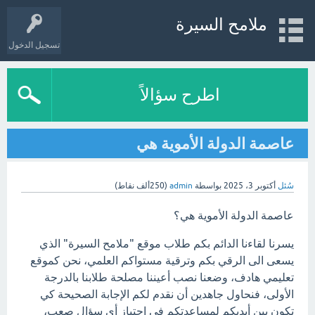
ملامح السيرة
تسجيل الدخول
اطرح سؤالاً
عاصمة الدولة الأموية هي
سُئل
أكتوبر 3، 2025
بواسطة
admin
(
250ألف
نقاط)
عاصمة الدولة الأموية هي؟
يسرنا لقاءنا الدائم بكم طلاب موقع "ملامح السيرة" الذي
يسعى الى الرقي بكم وترقية مستواكم العلمي، نحن كموقع
تعليمي هادف، وضعنا نصب أعيننا مصلحة طلابنا بالدرجة
الأولى، فنحاول جاهدين أن نقدم لكم الإجابة الصحيحة كي
تكون بين أيديكم لمساعدتكم في اجتياز أي سؤال صعب،