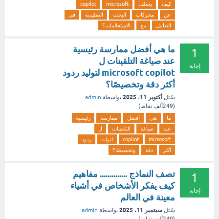
كيف
يختلف
microsoft
copilot
عن
محركات
البحث
التقليدية
في
التعامل
مع
الاستعلامات؟
ما هي أفضل ممارسة رئيسية
1
عند صياغة التلقينات ل
إجابة
microsoft copilot لتوليد ردود
أكثر دقة وتخصيصًا؟
أكتوبر 11، 2025
سُئل
بواسطة
admin
(
249ألف
نقاط)
ما
هي
أفضل
ممارسة
رئيسية
عند
صياغة
التلقينات
ل
microsoft
copilot
لتوليد
ردود
أكثر
دقة
وتخصيصًا؟
تصف النماذج .............. مفاهيم
1
كيف يفكر الأشخاص في أشياء
إجابة
معينة في العالم
سبتمبر 11، 2025
سُئل
بواسطة
admin