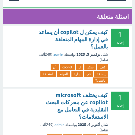
اسئلة متعلقة
كيف يمكن ل copilot أن يساعد
1
في إدارة المهام المتعلقة
إجابة
بالعمل؟
نوفمبر 3، 2025
سُئل
بواسطة
admin
(
249ألف
نقاط)
كيف
يمكن
ل
copilot
أن
يساعد
في
إدارة
المهام
المتعلقة
بالعمل؟
كيف يختلف microsoft
1
copilot عن محركات البحث
إجابة
التقليدية في التعامل مع
الاستعلامات؟
أكتوبر 4، 2025
سُئل
بواسطة
admin
(
249ألف
نقاط)