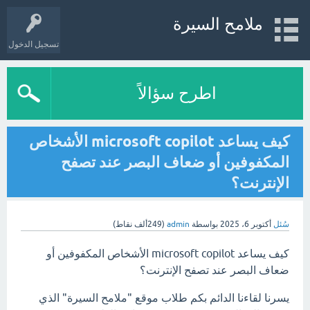
ملامح السيرة
تسجيل الدخول
اطرح سؤالاً
كيف يساعد microsoft copilot الأشخاص
المكفوفين أو ضعاف البصر عند تصفح
الإنترنت؟
سُئل
أكتوبر 6، 2025
بواسطة
admin
(
249ألف
نقاط)
كيف يساعد microsoft copilot الأشخاص المكفوفين أو
ضعاف البصر عند تصفح الإنترنت؟
يسرنا لقاءنا الدائم بكم طلاب موقع "ملامح السيرة" الذي