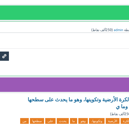
طة
admin
(
250ألف
نقاط)
الكرة الأرضية وتكوينها، وهو ما يحدث على سطحها
وما ي
2ألف
نقاط)
لكرة
الأرضية
وتكوينها،
وهو
ما
يحدث
على
سطحها
من