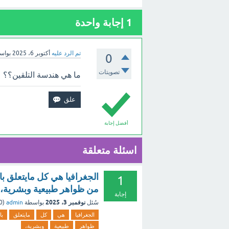
1
إجابة واحدة
تم الرد عليه
أكتوبر 6، 2025
بواس
0
تصويتات
ما هي هندسة التلقين؟؟
أفضل إجابة
اسئلة متعلقة
الجغرافيا هي كل مايتعلق ب
1
من ظواهر طبيعية وبشرية، 
إجابة
نوفمبر 3، 2025
سُئل
بواسطة
admin
(
50
الجغرافيا
هي
كل
مايتعلق
با
ظواهر
طبيعية
وبشرية،