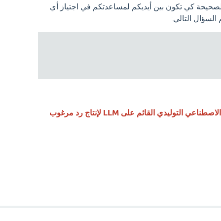
الصحيحة كي تكون بين أيديكم لمساعدتكم في اجتياز أي
لسؤال التالي:
فن صياغة التلقينات التي توجه الذكاء الاصطناعي التوليدي القائم على LLM لإنتاج رد مرغوب