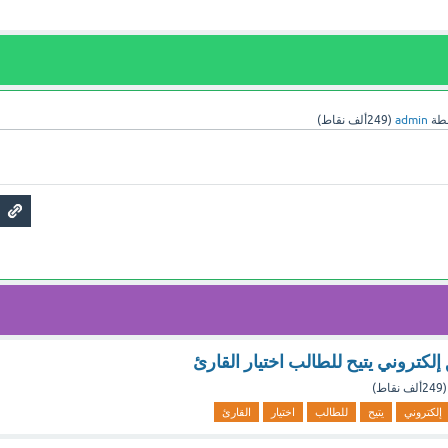
طة
admin
(
249ألف
نقاط)
تروني يتيح للطالب اختيار القارئ
(
249ألف
نقاط)
إلكتروني
يتيح
للطالب
اختيار
القارئ