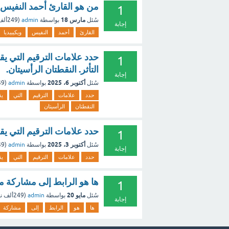
من هو القارئ أحمد النفيس و
1
مارس 18
سُئل
بواسطة
admin
(
249ألف
إجابة
القارئ
أحمد
النفيس
ويكيبيديا
حدد علامات الترقيم التي يق
1
التأثر. النقطتان الرأسيتان.
إجابة
أكتوبر 6، 2025
سُئل
بواسطة
admin
(
249
حدد
علامات
الترقيم
التي
ي
النقطتان
الرأسيتان
حدد علامات الترقيم التي ي
1
أكتوبر 3، 2025
سُئل
بواسطة
admin
(
249
إجابة
حدد
علامات
الترقيم
التي
ي
ها هو الرابط إلى مشاركة من s
1
مايو 20
سُئل
بواسطة
admin
(
249ألف
نق
إجابة
ها
هو
الرابط
إلى
مشاركة