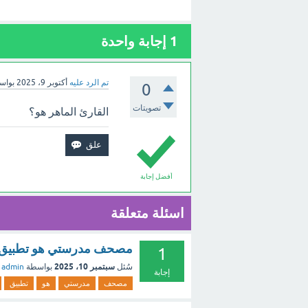
1
إجابة واحدة
تم الرد عليه
أكتوبر 9، 2025
بواس
0
تصويتات
القارئ الماهر هو؟
أفضل إجابة
اسئلة متعلقة
مصحف مدرستي هو تطبيق إلك
1
سبتمبر 10، 2025
سُئل
بواسطة
admin
إجابة
مصحف
مدرستي
هو
تطبيق