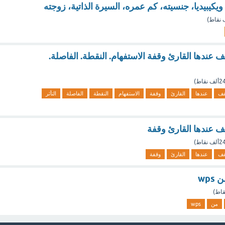
يكيبيديا، جنسيته، كم عمره، السيرة الذاتية، زوجته
نقاط)
ف عندها القارئ وقفة الاستفهام. النقطة. الفاصلة.
ألف
نقاط)
قف
عندها
القارئ
وقفة
الاستفهام
النقطة
الفاصلة
التأثر
قف عندها القارئ وقفة
ألف
نقاط)
قف
عندها
القارئ
وقفة
wp
اط)
من
wps