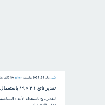
سُئل
يناير 24، 2025
بواسطة
admin
(
249ألف
نقا
تقدير ناتج ١ ٣ × ١٩ باستعمال الأعداد المتناغمة هو
لتقدير ناتج باستخدام الأعداد المتناغم
يمكن تقريب إلى .