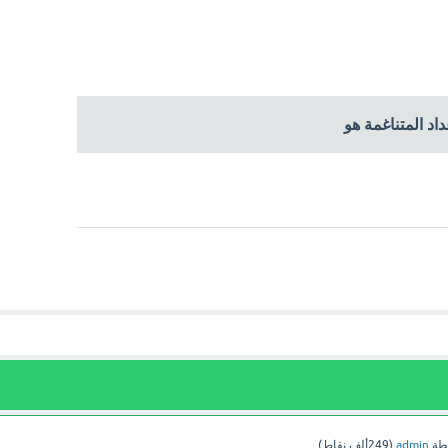
طة
admin
(
249ألف
نقاط)