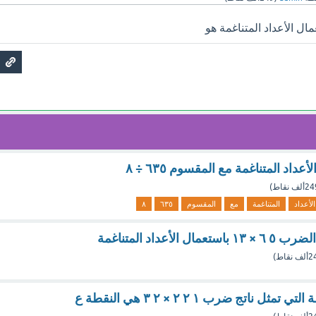
اد المتناغمة مع المقسوم ٦٣٥ ÷ ٨
2ألف
نقاط)
الأعداد
المتناغمة
مع
المقسوم
٦٣٥
٨
أعداد المتناغمة
ألف
نقاط)
ناتج ضرب ١ ٢ ٢ × ٢ ٣ هي النقطة ع