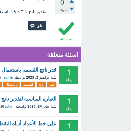
0
تصويتات
تقدير ناتج ١ ٣ × ١٩ باستعمال الأعداد المتناغمة هو
أفضل إجابة
اسئلة متعلقة
قدر ناتج القسمة باستعمال الأعد
1
نوفمبر 2، 2025
سُئل
بواسطة
admin
(
49
إجابة
قدر
ناتج
القسمة
باستعمال
العبارة المناسبة لتقدير ناتج الضرب ٥ ٦ × ١٣ باستعمال ال
1
يناير 24، 2025
سُئل
بواسطة
admin
(
249
إجابة
على خط الأعداد أدناه النقطة التي تمثل 
1