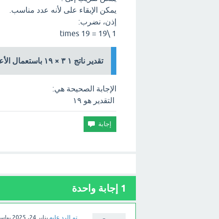
يمكن الإبقاء على لأنه عدد مناسب.
إذن، نضرب:
1 \times 19 = 19
تقدير ناتج ١ ٣ × ١٩ باستعمال الأعداد المتناغمة هو
الإجابة الصحيحة هي:
التقدير هو ١٩
1
إجابة واحدة
تم الرد عليه
يناير 24، 2025
بواس