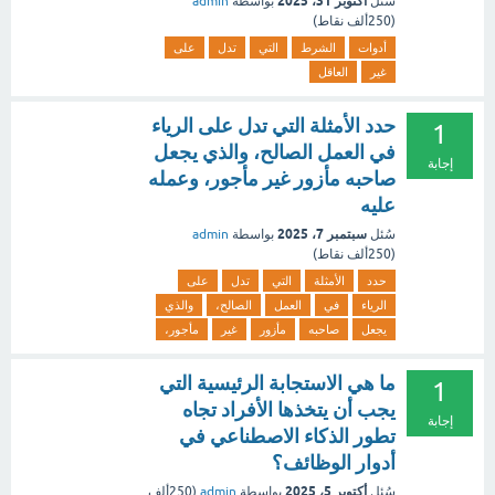
أكتوبر 31، 2025
سُئل
بواسطة
admin
(
250ألف
نقاط)
أدوات
الشرط
التي
تدل
على
غير
العاقل
حدد الأمثلة التي تدل على الرياء
1
في العمل الصالح، والذي يجعل
إجابة
صاحبه مأزور غير مأجور، وعمله
عليه
سبتمبر 7، 2025
سُئل
بواسطة
admin
(
250ألف
نقاط)
حدد
الأمثلة
التي
تدل
على
الرياء
في
العمل
الصالح،
والذي
يجعل
صاحبه
مأزور
غير
مأجور،
ما هي الاستجابة الرئيسية التي
1
يجب أن يتخذها الأفراد تجاه
إجابة
تطور الذكاء الاصطناعي في
أدوار الوظائف؟
أكتوبر 5، 2025
سُئل
بواسطة
admin
(
250ألف