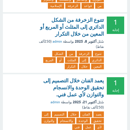
من
قواعد
الزخرفة
الإسلامية
تتنوع الزخرفة من الشكل
1
الدائري إلى المثلث أو المربع أو
إجابة
المعين من خلال التكرار
أكتوبر 8، 2025
سُئل
بواسطة
admin
(
250ألف
نقاط)
تتنوع
الزخرفة
من
الشكل
الدائري
إلى
المثلث
أو
المربع
المعين
خلال
التكرار
يعمد الفنان خلال التصميم إلى
1
تحقيق الوحدة والانسجام
إجابة
والتوازن لأي عمل فني.
أكتوبر 21، 2025
سُئل
بواسطة
admin
(
250ألف
نقاط)
يعمد
الفنان
خلال
التصميم
إلى
تحقيق
الوحدة
والانسجام
والتوازن
لأي
عمل
فني