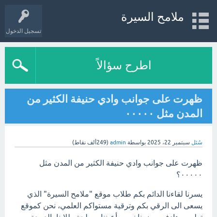
ملامح السيرة
تسجيل الدخول
اطرح سؤالاً
ظهرت على جوانب وادي حنيفة الكثير من
المدن مثل ٠٠٠٠٠
سُئل
سبتمبر 22، 2025
بواسطة
admin
(
249ألف
نقاط)
ظهرت على جوانب وادي حنيفة الكثير من المدن مثل
٠٠٠٠٠؟
يسرنا لقاءنا الدائم بكم طلاب موقع "ملامح السيرة" الذي
يسعى الى الرقي بكم وترقية مستواكم العلمي، نحن كموقع