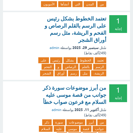
من
المدن
التي
أنشأها
الأمويون
تعتمد الخطوط بشكل رئيس
1
على الرسم بالقلم الرصاص و
إجابة
الفحم و الريشة، مثل رسم
أوراق الشجر
سبتمبر 29، 2025
سُئل
بواسطة
admin
(
249ألف
نقاط)
تعتمد
الخطوط
بشكل
رئيس
على
الرسم
بالقلم
الرصاص
و
الفحم
الريشة،
مثل
رسم
أوراق
الشجر
من أبرز موضوعات سورة ذكر
1
جوانب من قصة موسى عليه
إجابة
السلام مع فرعون صواب خطأ
أكتوبر 11، 2025
سُئل
بواسطة
admin
(
249ألف
نقاط)
من
أبرز
موضوعات
سورة
ذكر
جوانب
قصة
موسى
عليه
السلام