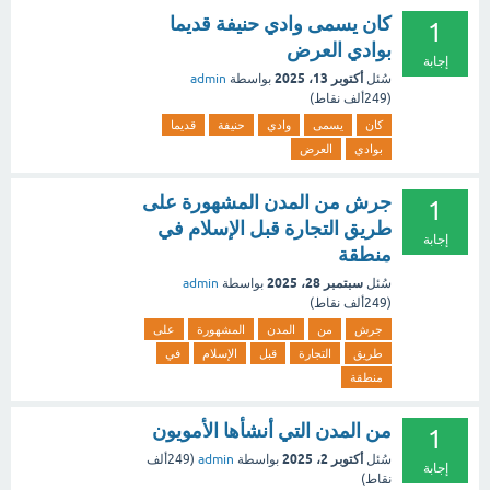
كان يسمى وادي حنيفة قديما
1
بوادي العرض
إجابة
أكتوبر 13، 2025
سُئل
بواسطة
admin
(
249ألف
نقاط)
كان
يسمى
وادي
حنيفة
قديما
بوادي
العرض
جرش من المدن المشهورة على
1
طريق التجارة قبل الإسلام في
إجابة
منطقة
سبتمبر 28، 2025
سُئل
بواسطة
admin
(
249ألف
نقاط)
جرش
من
المدن
المشهورة
على
طريق
التجارة
قبل
الإسلام
في
منطقة
من المدن التي أنشأها الأمويون
1
أكتوبر 2، 2025
سُئل
بواسطة
admin
(
249ألف
إجابة
نقاط)