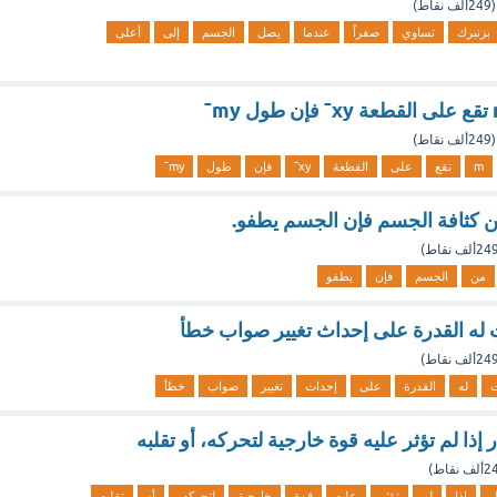
(
249ألف
نقاط)
بزنبرك
تساوي
صفراً
عندما
يصل
الجسم
إلى
أعلى
(
249ألف
نقاط)
m
تقع
على
القطعة
xy¯
فإن
طول
my¯
من كثافة الجسم فإن الجسم يطفو.
24ألف
نقاط)
من
الجسم
فإن
يطفو
 له القدرة على إحداث تغيير صواب خطأ
24ألف
نقاط)
ت
له
القدرة
على
إحداث
تغيير
صواب
خطأ
إذا لم تؤثر عليه قوة خارجية لتحركه، أو تقلبه
ألف
نقاط)
ر
إذا
لم
تؤثر
عليه
قوة
خارجية
لتحركه،
أو
تقلبه