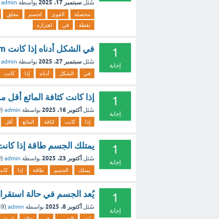
سبتمبر 17، 2025
سُئل
بواسطة
admin
محصلة
القوى
لجسم
معلق
نقطة
في
اهتزازه
في الشكل أدناه إذا كانت m تقع على القطعة xy¯ فإن طول my¯
1
سبتمبر 27، 2025
سُئل
بواسطة
admin
إجابة
في
الشكل
أدناه
إذا
كانت
إذا كانت كثافة المائع أقل 
1
أكتوبر 16، 2025
سُئل
بواسطة
admin
(
9
إجابة
إذا
كانت
كثافة
المائع
أقل
يمتلك الجسم طاقة إذا كانت
1
أكتوبر 23، 2025
سُئل
بواسطة
admin
(
9
إجابة
يمتلك
الجسم
طاقة
إذا
كان
يُعد الجسم في حالة استقرار 
1
أكتوبر 8، 2025
سُئل
بواسطة
admin
(
249
إجابة
يُعد
الجسم
في
حالة
استقرا