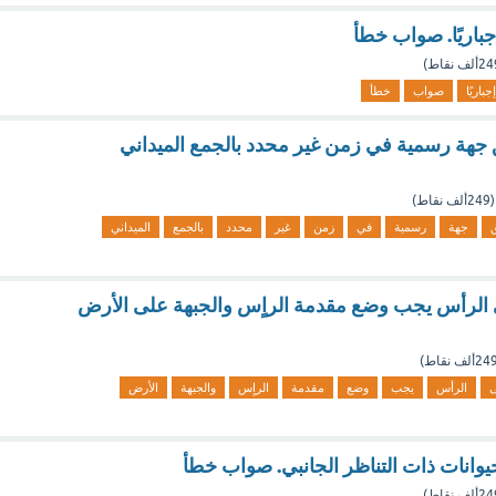
إجباريًا. صواب خطأ
2ألف
نقاط)
إجباريًا
صواب
خطأ
 جهة رسمية في زمن غير محدد بالجمع الميداني
(
249ألف
نقاط)
جهة
رسمية
في
زمن
غير
محدد
بالجمع
الميداني
ى الرأس يجب وضع مقدمة الراٍس والجبهة على الأرض
24ألف
نقاط)
الرأس
يجب
وضع
مقدمة
الراٍس
والجبهة
الأرض
وانات ذات التناظر الجانبي. صواب خطأ
2ألف
نقاط)