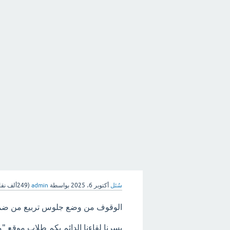
سُئل
أكتوبر 6، 2025
بواسطة
admin
(
249ألف
نقا
الوقوف من وضع جلوس تربيع من ضمن 
يسرنا لقاءنا الدائم بكم طلاب موقع "