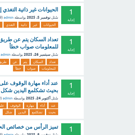
الحيوانات غير ذاتية التغذي 
1
نوفمبر 5، 2025
سُئل
بواسطة
admin
(
49
إجابة
الحيوانات
غير
ذاتية
التغذي
تعداد السكان يتم عن طريق
1
للمعلومات صواب خطأ
إجابة
سبتمبر 26، 2025
سُئل
بواسطة
admin
تعداد
السكان
يتم
عن
طريق
للمعلومات
صواب
خطأ
عند أداء مهارة الوقوف عل
1
بحيث تشكلمع اليدين شكل
إجابة
أكتوبر 24، 2025
سُئل
بواسطة
admin
(
9
عند
أداء
مهارة
الوقوف
على
بحيث
تشكلمع
اليدين
شكل
تميز الرأس من خصائص الحي
1
نوفمبر 8، 2025
سُئل
بواسطة
admin
(
49