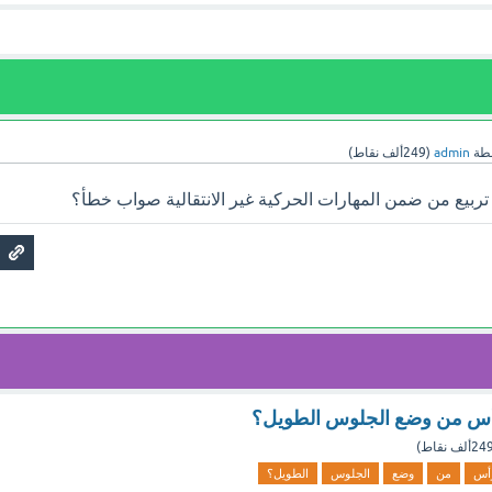
طة
admin
(
249ألف
نقاط)
يع من ضمن المهارات الحركية غير الانتقالية صواب خطأ؟
لرأس من وضع الجلوس الطويل؟
24ألف
نقاط)
رأس
من
وضع
الجلوس
الطويل؟