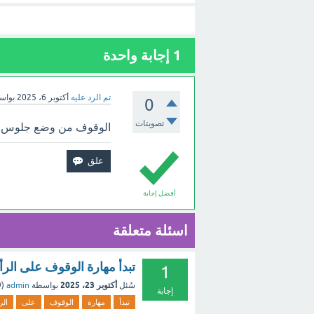
1
إجابة واحدة
تم الرد عليه
أكتوبر 6، 2025
بواس
0
تصويتات
الوقوف من وضع جلوس ترب
أفضل إجابة
اسئلة متعلقة
تبدأ مهارة الوقوف على ا
1
أكتوبر 23، 2025
سُئل
بواسطة
admin
(
9
إجابة
تبدأ
مهارة
الوقوف
على
ال