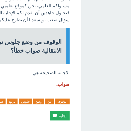
مستواكم العلمي، نحن كموقع تعليمي ه
فنحاول جاهدين أن نقدم لكم الإجابة 
سؤال صعب، ويسعدنا أن نطرح عليكم ا
الوقوف من وضع جلوس ترب
الانتقالية صواب خطأ؟
الاجابة الصحيحة هي:
صواب.
الوقوف
من
وضع
جلوس
تربيع
ضم